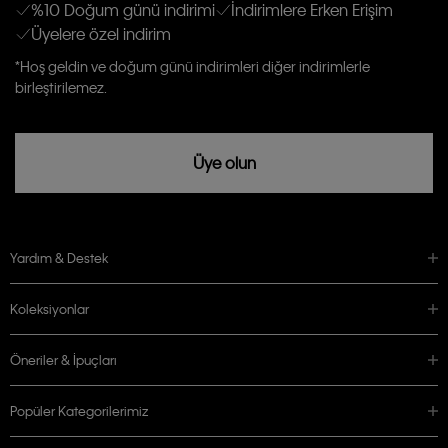
Kişiye özel ticari elektronik iletilerini almak için
Açık Onay
veriyorum.
%10 Doğum günü indirimi
İndirimlere Erken Erişim
Üyelere özel indirim
Aydınlatma Metni’ni
okuduğumu kabul ediyorum.
Calvin Klein tarafından kişisel verilerimin yurtdışına aktarılmasına açık
*Hoş geldin ve doğum günü indirimleri diğer indirimlerle
rızam vardır
birleştirilemez.
Üye olun
Yardım & Destek
Koleksiyonlar
Öneriler & İpuçları
Popüler Kategorilerimiz