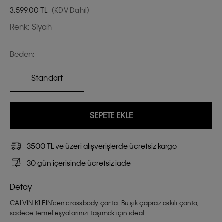
3.599,00
TL
(KDV Dahil)
Renk:
Siyah
Beden:
Standart
SEPETE EKLE
3500 TL ve üzeri alışverişlerde ücretsiz kargo
30 gün içerisinde ücretsiz iade
Detay
CALVIN KLEIN'den crossbody çanta. Bu şık çapraz askılı çanta,
sadece temel eşyalarınızı taşımak için ideal.