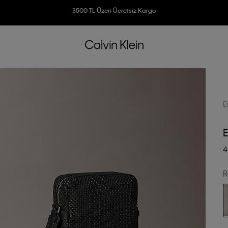
3500 TL Üzeri Ücretsiz Kargo
7500 TL Ve Üzeri Alışverişlerinizde 6 Taksit İmkanı
E
4
R