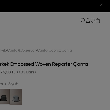
rkek
Çanta & Aksesuar
Çanta
Çapraz Çanta
Erkek Embossed Woven Reporter Çanta
.719,00
TL
(KDV Dahil)
enk:
Siyah