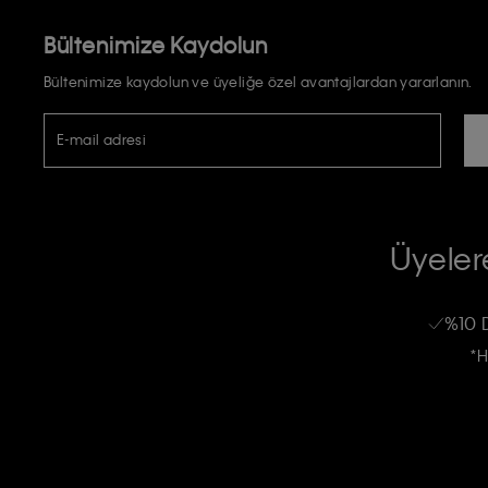
Bültenimize Kaydolun
Bültenimize kaydolun ve üyeliğe özel avantajlardan yararlanın.
E-mail adresi
TİCARİ ELEKTRONİK İLETİ GÖNDERİLMESİ HUSUSUNDA KİŞİSEL VE
RIZA VE ONAY METNİ
Üyelere
Calvin Klein e-bültenine abone olarak, kişisel verilerimin Calvin Klein tarafı
kampanyalarla alakalı her türlü iletişim yoluyla; E-mail ve SMS dahil olmak üze
%10 
Erkek
Kadın
Çocuk
işleneceğini anlıyor ve kabul ediyorum.
*H
Kişiye özel ticari elektronik iletilerini almak için
Açık Onay
veriyorum.
Aydınlatma Metni’ni
okuduğumu kabul ediyorum.
Calvin Klein tarafından kişisel verilerimin yurtdışına aktarılmasına açık 