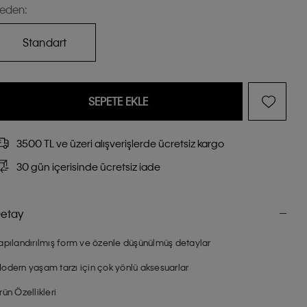
eden:
Standart
SEPETE EKLE
3500 TL ve üzeri alışverişlerde ücretsiz kargo
30 gün içerisinde ücretsiz iade
etay
apılandırılmış form ve özenle düşünülmüş detaylar
odern yaşam tarzı için çok yönlü aksesuarlar
rün Özellikleri