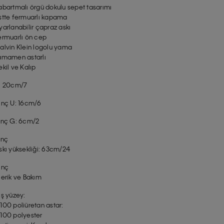
abartmalı örgü dokulu sepet tasarımı
stte fermuarlı kapama
yarlanabilir çapraz askı
ermuarlı ön cep
alvin Klein logolu yama
amamen astarlı
ekil ve Kalıp
: 20cm/7
inç U: 16cm/6
inç G: 6cm/2
inç
skı yüksekliği: 63cm/24
inç
çerik ve Bakım
ış yüzey:
100 poliüretan astar:
100 polyester