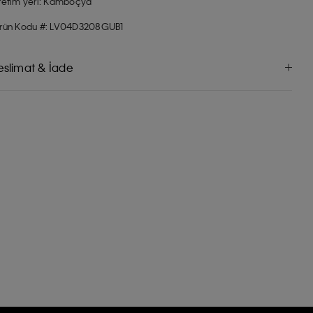
retim yeri: Kamboçya
rün Kodu #: LV04D3208GUB1
eslimat & İade