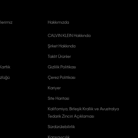
lerimiz
Hakkımızda
CALVIN KLEIN Hakkında
Şirket Hakkında
Taklit Ürünler
artlık
Gizlilik Politikası
zlüğü
Çerez Politikası
Kariyer
Site Haritasi
Kaliforniya, Birleşik Krallık ve Avustralya
Tedarik Zinciri Açıklaması
Sürdürülebilirlik
Kapsayıcılık