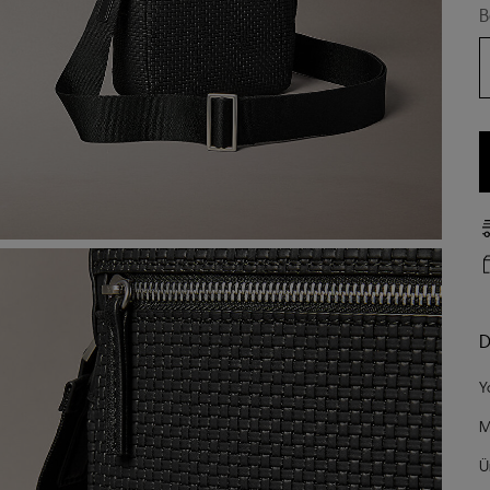
B
D
Y
M
Ü