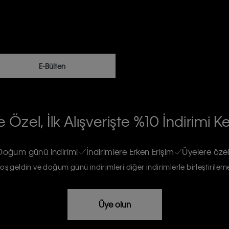
E-Bülten
RİLERİN İŞLENMESİ HAKKINDA AÇIK
 Özel, İlk Alışverişte %10 İndirimi K
na gönderileceğinin ve güncel ürün,
re haberdar edilip, kişisel verilerimin
Doğum günü indirimi
İndirimlere Erken Erişim
Üyelere özel
oş geldin ve doğum günü indirimleri diğer indirimlerle birleştirilem
rızam vardır
Üye olun