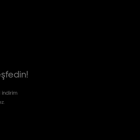
eşfedin!
 indirim
ez.