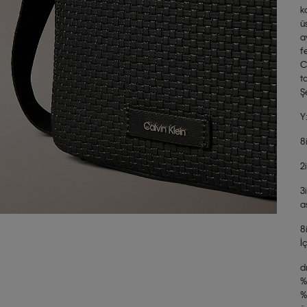
k
ü
a
f
C
t
Ş
Y
8
2
3
a
8
İ
d
%
%