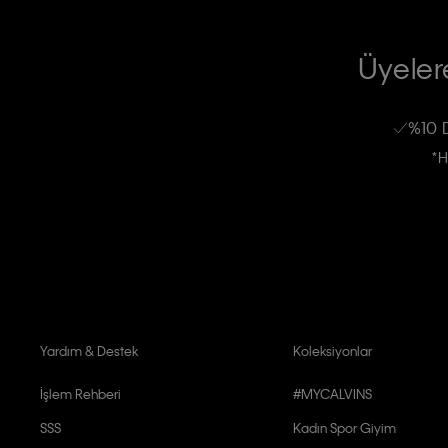
TİCARİ ELEKTRONİK İLETİ GÖNDERİLMESİ HUSUSUNDA KİŞİSEL VE
RIZA VE ONAY METNİ
Üyelere
Calvin Klein e-bültenine abone olarak, kişisel verilerimin Calvin Klein tarafı
kampanyalarla alakalı her türlü iletişim yoluyla; E-mail ve SMS dahil olmak üze
%10 
Erkek
Kadın
Çocuk
işleneceğini anlıyor ve kabul ediyorum.
*H
Kişiye özel ticari elektronik iletilerini almak için
Açık Onay
veriyorum.
Aydınlatma Metni’ni
okuduğumu kabul ediyorum.
Calvin Klein tarafından kişisel verilerimin yurtdışına aktarılmasına açık 
Yardım & Destek
Koleksiyonlar
İşlem Rehberi
#MYCALVINS
SSS
Kadın Spor Giyim