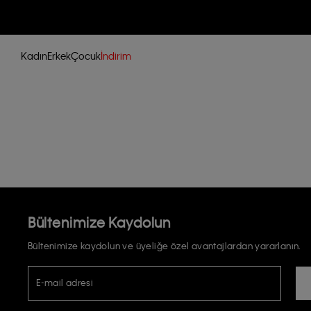
Kadın
Erkek
Çocuk
İndirim
Bültenimize Kaydolun
Bültenimize kaydolun ve üyeliğe özel avantajlardan yararlanın.
E-mail adresi