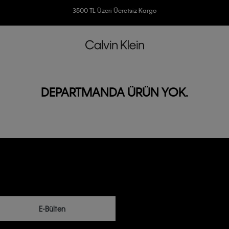
Ücretsiz İade
3500 TL Üzeri Ücretsiz Kargo
7500 TL Ve Üzeri Alışverişlerinizde 6 Taksit İmkanı
DEPARTMANDA ÜRÜN YOK.
E-Bülten