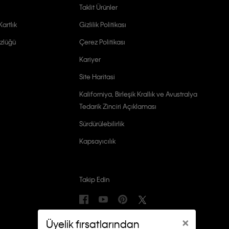
Taklit Ürünler
artlık
Gizlilik Politikası
zlüğü
Çerez Politikası
Kariyer
Site Haritasi
Kaliforniya, Birleşik Krallık ve Avustralya
Tedarik Zinciri Açıklaması
Sürdürülebilirlik
Kapsayıcılık
Takip Edin
×
Üyelik fırsatlarından