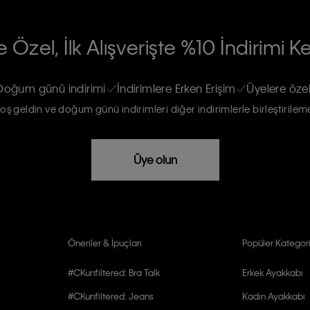
RİLERİN İŞLENMESİ HAKKINDA AÇIK
 Özel, İlk Alışverişte %10 İndirimi K
na gönderileceğinin ve güncel ürün,
re haberdar edilip, kişisel verilerimin
Doğum günü indirimi
İndirimlere Erken Erişim
Üyelere özel
oş geldin ve doğum günü indirimleri diğer indirimlerle birleştirilem
rızam vardır
Üye olun
Öneriler & İpuçları
Popüler Kategori
#CKunfiltered: Bra Talk
Erkek Ayakkabı
#CKunfiltered: Jeans
Kadın Ayakkabı