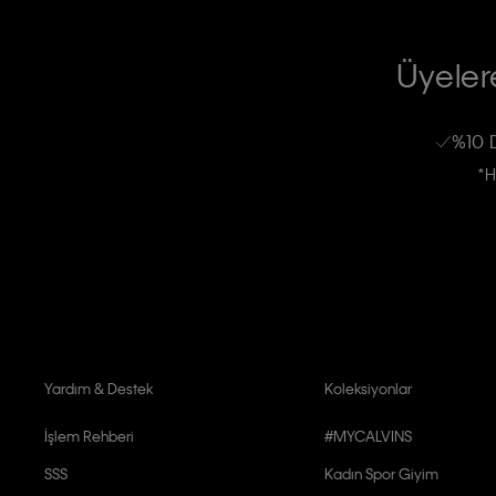
TİCARİ ELEKTRONİK İLETİ GÖNDERİLMESİ HUSUSUNDA KİŞİSEL VE
RIZA VE ONAY METNİ
Üyelere
Calvin Klein e-bültenine abone olarak, kişisel verilerimin Calvin Klein tarafı
kampanyalarla alakalı her türlü iletişim yoluyla; E-mail ve SMS dahil olmak üze
%10 
Erkek
Kadın
Çocuk
işleneceğini anlıyor ve kabul ediyorum.
*H
Kişiye özel ticari elektronik iletilerini almak için
Açık Onay
veriyorum.
Aydınlatma Metni’ni
okuduğumu kabul ediyorum.
Calvin Klein tarafından kişisel verilerimin yurtdışına aktarılmasına açık 
Yardım & Destek
Koleksiyonlar
İşlem Rehberi
#MYCALVINS
SSS
Kadın Spor Giyim