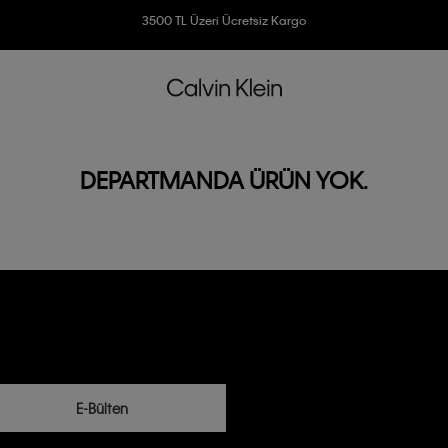
Ücretsiz İade
3500 TL Üzeri Ücretsiz Kargo
7500 TL Ve Üzeri Alışverişlerinizde 6 Taksit İmkanı
DEPARTMANDA ÜRÜN YOK.
E-Bülten