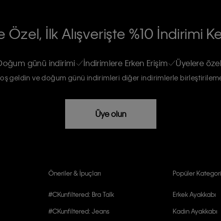
RİLERİN İŞLENMESİ HAKKINDA AÇIK
 Özel, İlk Alışverişte %10 İndirimi K
na gönderileceğinin ve güncel ürün,
re haberdar edilip, kişisel verilerimin
Doğum günü indirimi
İndirimlere Erken Erişim
Üyelere özel
oş geldin ve doğum günü indirimleri diğer indirimlerle birleştirilem
rızam vardır
Üye olun
Öneriler & İpuçları
Popüler Kategori
#CKunfiltered: Bra Talk
Erkek Ayakkabı
#CKunfiltered: Jeans
Kadın Ayakkabı