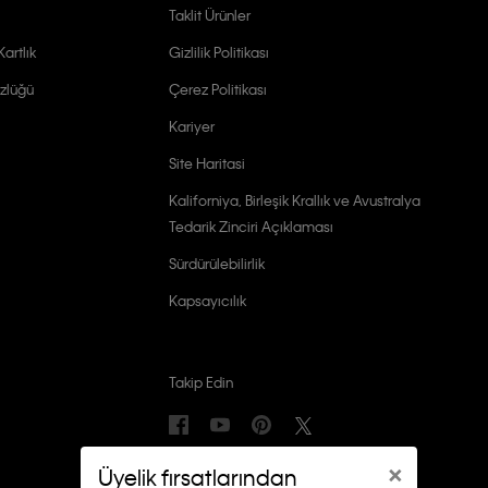
Taklit Ürünler
artlık
Gizlilik Politikası
zlüğü
Çerez Politikası
Kariyer
Site Haritasi
Kaliforniya, Birleşik Krallık ve Avustralya
Tedarik Zinciri Açıklaması
Sürdürülebilirlik
Kapsayıcılık
Takip Edin
×
Üyelik fırsatlarından