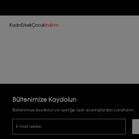
Kadın
Erkek
Çocuk
İndirim
Bültenimize Kaydolun
Bültenimize kaydolun ve üyeliğe özel avantajlardan yararlanın.
E-mail adresi