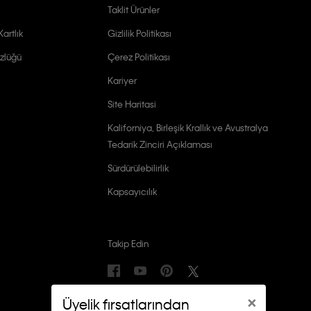
Taklit Ürünler
artlık
Gizlilik Politikası
zlüğü
Çerez Politikası
Kariyer
Site Haritasi
Kaliforniya, Birleşik Krallık ve Avustralya
Tedarik Zinciri Açıklaması
Sürdürülebilirlik
Kapsayıcılık
Takip Edin
×
Üyelik fırsatlarından