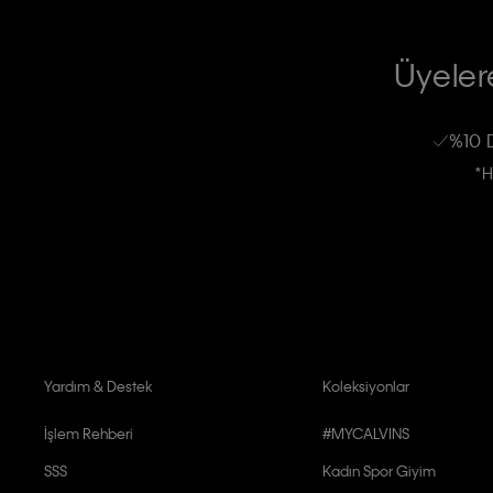
TİCARİ ELEKTRONİK İLETİ GÖNDERİLMESİ HUSUSUNDA KİŞİSEL VE
RIZA VE ONAY METNİ
Üyelere
Calvin Klein e-bültenine abone olarak, kişisel verilerimin Calvin Klein tarafı
kampanyalarla alakalı her türlü iletişim yoluyla; E-mail ve SMS dahil olmak üze
%10 
Erkek
Kadın
Çocuk
işleneceğini anlıyor ve kabul ediyorum.
*H
Kişiye özel ticari elektronik iletilerini almak için
Açık Onay
veriyorum.
Aydınlatma Metni’ni
okuduğumu kabul ediyorum.
Calvin Klein tarafından kişisel verilerimin yurtdışına aktarılmasına açık 
Yardım & Destek
Koleksiyonlar
İşlem Rehberi
#MYCALVINS
SSS
Kadın Spor Giyim