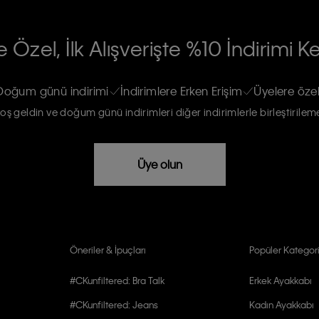
RİLERİN İŞLENMESİ HAKKINDA AÇIK
 Özel, İlk Alışverişte %10 İndirimi K
na gönderileceğinin ve güncel ürün,
re haberdar edilip, kişisel verilerimin
Doğum günü indirimi
İndirimlere Erken Erişim
Üyelere özel
oş geldin ve doğum günü indirimleri diğer indirimlerle birleştirilem
rızam vardır
Üye olun
Öneriler & İpuçları
Popüler Kategori
#CKunfiltered: Bra Talk
Erkek Ayakkabı
#CKunfiltered: Jeans
Kadın Ayakkabı