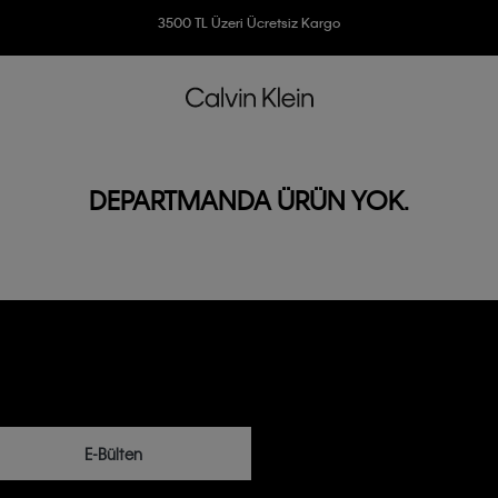
Ücretsiz İade
3500 TL Üzeri Ücretsiz Kargo
7500 TL Ve Üzeri Alışverişlerinizde 6 Taksit İmkanı
DEPARTMANDA ÜRÜN YOK.
E-Bülten