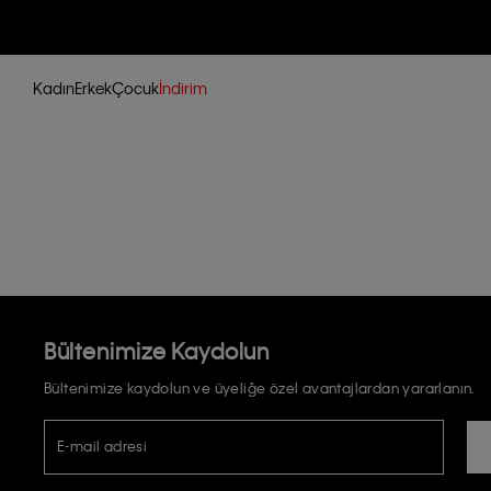
Kadın
Erkek
Çocuk
İndirim
Bültenimize Kaydolun
Bültenimize kaydolun ve üyeliğe özel avantajlardan yararlanın.
E-mail adresi