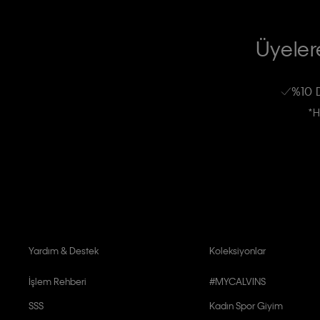
TİCARİ ELEKTRONİK İLETİ GÖNDERİLMESİ HUSUSUNDA KİŞİSEL VE
RIZA VE ONAY METNİ
Üyelere
Calvin Klein e-bültenine abone olarak, kişisel verilerimin Calvin Klein tarafı
kampanyalarla alakalı her türlü iletişim yoluyla; E-mail ve SMS dahil olmak üze
%10 
Erkek
Kadın
Çocuk
işleneceğini anlıyor ve kabul ediyorum.
*H
Kişiye özel ticari elektronik iletilerini almak için
Açık Onay
veriyorum.
Aydınlatma Metni’ni
okuduğumu kabul ediyorum.
Calvin Klein tarafından kişisel verilerimin yurtdışına aktarılmasına açık 
Yardım & Destek
Koleksiyonlar
İşlem Rehberi
#MYCALVINS
SSS
Kadın Spor Giyim