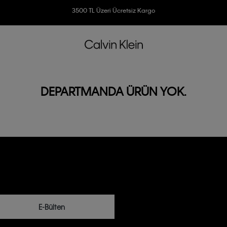
Ücretsiz İade
3500 TL Üzeri Ücretsiz Kargo
7500 TL Ve Üzeri Alışverişlerinizde 6 Taksit İmkanı
DEPARTMANDA ÜRÜN YOK.
E-Bülten