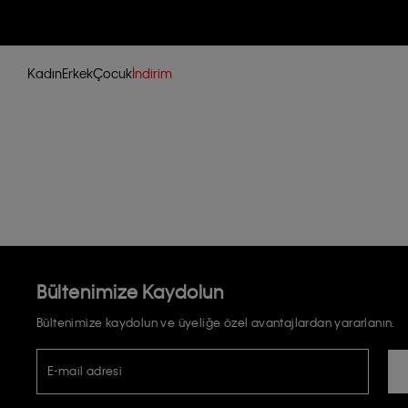
Kadın
Erkek
Çocuk
İndirim
Bültenimize Kaydolun
Bültenimize kaydolun ve üyeliğe özel avantajlardan yararlanın.
E-mail adresi