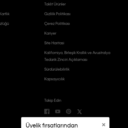
Taklit Ürünler
artlık
Gizlilik Politikası
zlüğü
Çerez Politikası
Kariyer
Site Haritasi
Kaliforniya, Birleşik Krallık ve Avustralya
Tedarik Zinciri Açıklaması
Sürdürülebilirlik
Kapsayıcılık
Takip Edin
×
Üyelik fırsatlarından