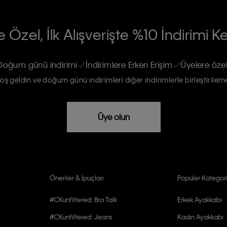
RİLERİN İŞLENMESİ HAKKINDA AÇIK
 Özel, İlk Alışverişte %10 İndirimi K
na gönderileceğinin ve güncel ürün,
re haberdar edilip, kişisel verilerimin
Doğum günü indirimi
İndirimlere Erken Erişim
Üyelere özel
oş geldin ve doğum günü indirimleri diğer indirimlerle birleştirilem
rızam vardır
Üye olun
Öneriler & İpuçları
Popüler Kategori
#CKunfiltered: Bra Talk
Erkek Ayakkabı
#CKunfiltered: Jeans
Kadın Ayakkabı