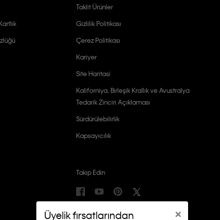
Taklit Ürünler
artlık
Gizlilik Politikası
zlüğü
Çerez Politikası
Kariyer
Site Haritasi
Kaliforniya, Birleşik Krallık ve Avustralya
Tedarik Zinciri Açıklaması
Sürdürülebilirlik
Kapsayıcılık
Takip Edin
×
Üyelik fırsatlarından