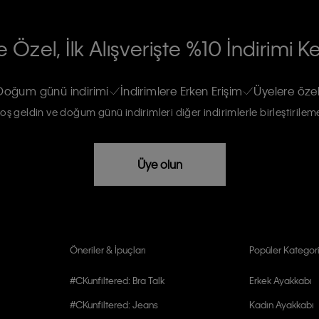
RİLERİN İŞLENMESİ HAKKINDA AÇIK
 Özel, İlk Alışverişte %10 İndirimi K
na gönderileceğinin ve güncel ürün,
re haberdar edilip, kişisel verilerimin
Doğum günü indirimi
İndirimlere Erken Erişim
Üyelere özel
oş geldin ve doğum günü indirimleri diğer indirimlerle birleştirilem
rızam vardır
Üye olun
Öneriler & İpuçları
Popüler Kategori
#CKunfiltered: Bra Talk
Erkek Ayakkabı
#CKunfiltered: Jeans
Kadın Ayakkabı