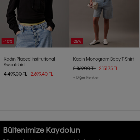
-40%
-25%
Kadın Placed Institutional
Kadın Monogram Baby T-Shirt
Sweatshirt
2.869,00 TL
2.151,75 TL
4.499,00 TL
2.699,40 TL
+ Diğer Renkler
Bültenimize Kaydolun