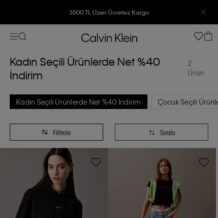
3500 TL Üzeri Ücretsiz Kargo
7500 TL Ve Üzeri Alışverişlerinizde 6 Taksit İmkanı
Kadın Seçili Ürünlerde Net %40
2
İndirim
Ürün
Kadın Seçili Ürünlerde Net %40 İndirim
Çocuk Seçili Ürünl
Filtrele
Sırala