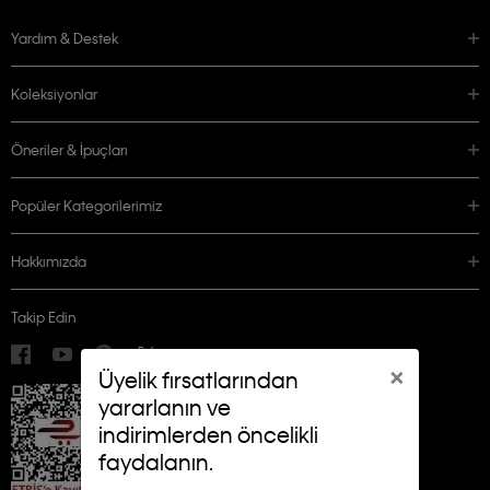
Yardım & Destek
Koleksiyonlar
Öneriler & İpuçları
Popüler Kategorilerimiz
Hakkımızda
Takip Edin
×
Üyelik fırsatlarından
yararlanın ve
indirimlerden öncelikli
faydalanın.