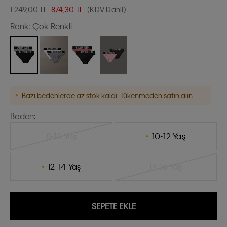
1.249,00 TL
874,30
TL
(KDV Dahil)
Renk:
Çok Renkli
Bazı bedenlerde az stok kaldı. Tükenmeden satın alın.
Beden:
8-10 Yaş
10-12 Yaş
12-14 Yaş
14-16 Yaş
SEPETE EKLE