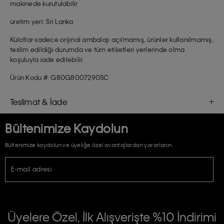
makinede kurutulabilir
üretim yeri: Sri Lanka
Külotlar sadece orijinal ambalajı açılmamış, ürünler kullanılmamış,
teslim edildiği durumda ve tüm etiketleri yerlerinde olma
koşuluyla iade edilebilir.
Ürün Kodu #: G80G8007290SC
Teslimat & İade
Bültenimize Kaydolun
Bültenimize kaydolun ve üyeliğe özel avantajlardan yararlanın.
E-mail adresi
TİCARİ ELEKTRONİK İLETİ GÖNDERİLMESİ HUSUSUNDA KİŞİSEL VERİLERİN
İŞLENMESİ HAKKINDA AÇIK RIZA VE ONAY METNİ
Üyelere Özel, İlk Alışverişte %10 İndirimi
E-Bülten