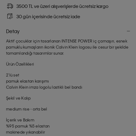
3500 TL ve üzeri alışverişlerde ücretsiz kargo
30 gün içerisinde ücretsiz iade
Detay
Aktif çocuklar için tasarlanan INTENSE POWER iç çamaşırı, esnek
pamuklu kumaşların ikonik Calvin Klein logosu ile cesur bir şekilde
tamamlandığı tasarımlar sunar.
Ürün Özellikleri
2’lü set
pamuk elastan karışımı
Calvin Klein imza logolu lastikli bel bandı
Şekil ve Kalıp
medium rise - orta bel
İçerik ve Bakım
%95 pamuk %5 elastan
makinede yıkanabilir