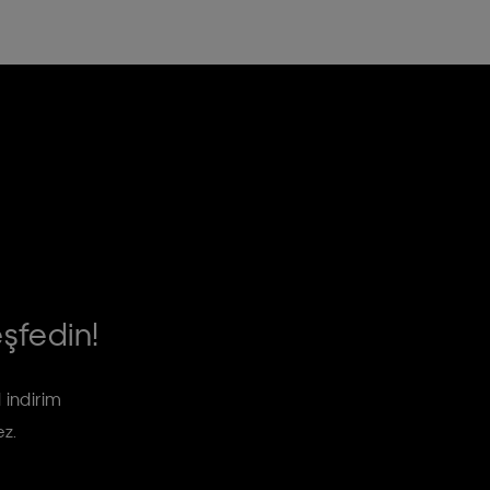
eşfedin!
 indirim
ez.