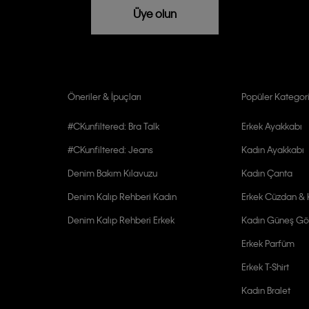
rızam vardır
Üye olun
Öneriler & İpuçları
Popüler Kategori
#CKunfiltered: Bra Talk
Erkek Ayakkabı
#CKunfiltered: Jeans
Kadın Ayakkabı
Denim Bakım Kılavuzu
Kadın Çanta
Denim Kalıp Rehberi Kadın
Erkek Cüzdan & K
Denim Kalıp Rehberi Erkek
Kadın Güneş Gö
Erkek Parfüm
Erkek T-Shirt
Kadın Bralet