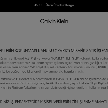
3500 TL Üzeri Ücretsiz Kargo
7500 TL Ve Üzeri Alışverişlerinizde 6 Taksit İmkanı
 VERİLERİN KORUNMASI KANUNU (“KVKK”) MİSAFİR SATIŞ İŞLE
tım ve Ticaret A.Ş. (“Şirket veya “TOMMY HILFIGER”) olarak, kullanıcılar
amacıyla sitemizi kullanan ziyaretçilerin kişisel verilerinin gizliliğini k
zin kişisel verilerinin 6698 sayılı Kişisel Verilerin Korunması Kanunu (“KVK
imizi bu bağlamda bilgilendirmek amacıyla hazırlanmıştır.
Yazılım ve E-Ticaret A.Ş. tarafından TOMMY HILFIGER adına işletilmekte olan
lmesi sırasında Platform ziyaretçileri/kullanıcıları (hepsi birlikte “İlgili K
işi’nin Platform’u kullanımı sırasında işlediği kişisel verilerin kullanımına il
ERİNİZ İŞLENMEKTEDİR? KİŞİSEL VERİLERİNİZİN İŞLENME AMACI