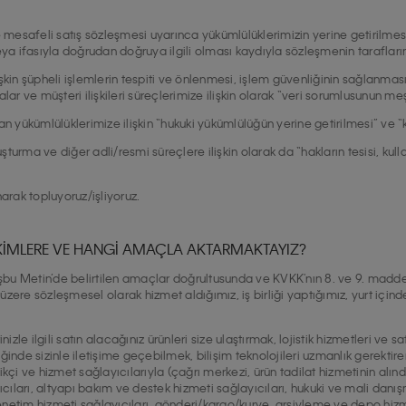
ve mesafeli satış sözleşmesi uyarınca yükümlülüklerimizin yerine getirilmesi i
a ifasıyla doğrudan doğruya ilgili olması kaydıyla sözleşmenin taraflarına 
işkin şüpheli işlemlerin tespiti ve önlenmesi, işlem güvenliğinin sağlanmas
malar ve müşteri ilişkileri süreçlerimize ilişkin olarak “veri sorumlusunun m
n yükümlülüklerimize ilişkin “hukuki yükümlülüğün yerine getirilmesi” ve
şturma ve diğer adli/resmi süreçlere ilişkin olarak da “hakların tesisi, ku
rak topluyoruz/işliyoruz.
Zİ KİMLERE VE HANGİ AMAÇLA AKTARMAKTAYIZ?
ak işbu Metin’de belirtilen amaçlar doğrultusunda ve KVKK'nın 8. ve 9. m
üzere sözleşmesel olarak hizmet aldığımız, iş birliği yaptığımız, yurt içind
rinizle ilgili satın alacağınız ürünleri size ulaştırmak, lojistik hizmetleri ve
nde sizinle iletişime geçebilmek, bilişim teknolojileri uzmanlık gerektir
ikçi ve hizmet sağlayıcılarıyla (çağrı merkezi, ürün tadilat hizmetinin alındığ
cıları, altyapı bakım ve destek hizmeti sağlayıcıları, hukuki ve mali danış
enetim hizmeti sağlayıcıları, gönderi/kargo/kurye, arşivleme ve depo hizmet