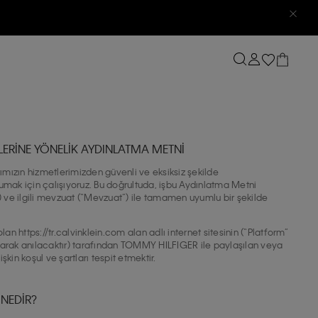
MLERİNE YÖNELİK AYDINLATMA METNİ
ımızın hizmetlerimizden güvenli ve eksiksiz şekilde
orumak için çalışıyoruz. Bu doğrultuda, işbu Aydınlatma Metni
K”) ve ilgili mevzuat (“Mevzuat”) ile tamamen uyumlu bir şekilde
 https://tr.calvinklein.com alan adlı internet sitesinin (“Platform”
işi” olarak anılacaktır) tarafından TOMMY HILFIGER ile paylaşılan veya
işkin koşul ve şartları tespit etmektir.
 NEDİR?