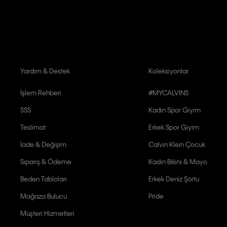
Calvin Klein tarafından kişisel verilerimin yurtdışına aktarılmasına açık 
Yardım & Destek
Koleksiyonlar
İşlem Rehberi
#MYCALVINS
SSS
Kadın Spor Giyim
Teslimat
Erkek Spor Giyim
İade & Değişim
Calvin Klein Çocuk
Sipariş & Ödeme
Kadın Bikini & Mayo
Beden Tabloları
Erkek Deniz Şortu
Mağaza Bulucu
Pride
Müşteri Hizmetleri