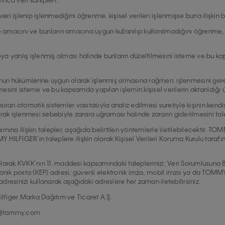
sel veri işlenip işlenmediğini öğrenme, kişisel verileri işlenmişse buna ilişkin 
me amacını ve bunların amacına uygun kullanılıp kullanılmadığını öğrenme, y
 veya yanlış işlenmiş olması halinde bunların düzeltilmesini isteme ve bu ka
kanun hükümlerine uygun olarak işlenmiş olmasına rağmen, işlenmesini gerek
esini isteme ve bu kapsamda yapılan işlemin kişisel verilerin aktarıldığı ü
sıran otomatik sistemler vasıtasıyla analiz edilmesi suretiyle kişinin kend
larak işlenmesi sebebiyle zarara uğraması halinde zararın giderilmesini tal
ımına ilişkin talepler, aşağıda belirtilen yöntemlerle iletilebilecektir. T
 HILFIGER’ın taleplere ilişkin olarak Kişisel Verileri Koruma Kurulu tarafı
in olarak KVKK’nın 11. maddesi kapsamındaki taleplerinizi; Veri Sorumlusuna
tronik posta (KEP) adresi, güvenli elektronik imza, mobil imza ya da TOMM
dresinizi kullanarak aşağıdaki adreslere her zaman iletebilirsiniz.
figer Marka Dağıtım ve Ticaret A.Ş.
eri@tommy.com