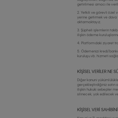
getirilmesi amacı ile ver
2. Yetkili ve görevli özel
yerine getirmek ve dava v
aktarmaktayız.
3. Şüpheli işlemlerin taki
ilişkin ödeme kuruluşları
4. Platformdaki ziyaret tr
5. Ödemenizi kredi/banka 
kuruluşu vb. hizmeti sağl
KİŞİSEL VERİLER NE
Diğer kanuni yükümlülükle
gerçekleştirdiğiniz satın a
ilişkin hukuki sebepler m
silinecek, yok edilecek v
KİŞİSEL VERİ SAHİBİ
Kanun’un 11. maddesi uyar