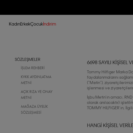
Kadın
Erkek
Çocuk
İndirim
SÖZLEŞMELER
6698 SAYILI KİŞİSEL
İŞLEM REHBERI
Tommy Hilfiger Marka Dağı
faydalanmalarını sağlamak 
KVKK AYDINLATMA
(“Metin”), ziyaretçilerimi
METNI
işlenmesi ve ziyaretçiler
AÇIK RIZA VE ONAY
İşbu Metin’in amacı, RND 
METNİ
olarak anılacaktır) işleti
MAĞAZA ÜYELIK
TOMMY HILFIGER’ın, İlgili K
SÖZLEŞMESI
HANGİ KİŞİSEL VERİL