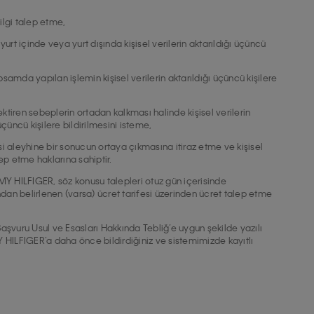
bilgi talep etme,
urt içinde veya yurt dışında kişisel verilerin aktarıldığı üçüncü
psamda yapılan işlemin kişisel verilerin aktarıldığı üçüncü kişilere
tiren sebeplerin ortadan kalkması halinde kişisel verilerin
çüncü kişilere bildirilmesini isteme,
isi aleyhine bir sonucun ortaya çıkmasına itiraz etme ve kişisel
ep etme haklarına sahiptir.
OMMY HILFIGER, söz konusu talepleri otuz gün içerisinde
ndan belirlenen (varsa) ücret tarifesi üzerinden ücret talep etme
 Başvuru Usul ve Esasları Hakkında Tebliğ’e uygun şekilde yazılı
Y HILFIGER’a daha önce bildirdiğiniz ve sistemimizde kayıtlı