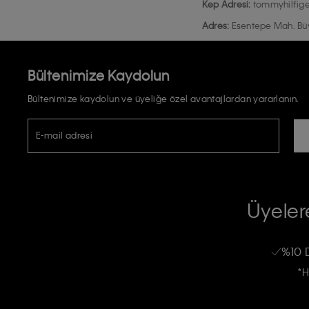
Kep Adresi:
tommyhilfige
Adres:
Esentepe Mah. Büyü
Bültenimize Kaydolun
Bültenimize kaydolun ve üyeliğe özel avantajlardan yararlanın.
E-mail adresi
TİCARİ ELEKTRONİK İLETİ GÖNDERİLMESİ HUSUSUNDA KİŞİSEL VE
RIZA VE ONAY METNİ
Üyelere
Calvin Klein e-bültenine abone olarak, kişisel verilerimin Calvin Klein tarafı
kampanyalarla alakalı her türlü iletişim yoluyla; E-mail ve SMS dahil olmak üze
%10 
Erkek
Kadın
Çocuk
işleneceğini anlıyor ve kabul ediyorum.
*H
Kişiye özel ticari elektronik iletilerini almak için
Açık Onay
veriyorum.
Aydınlatma Metni’ni
okuduğumu kabul ediyorum.