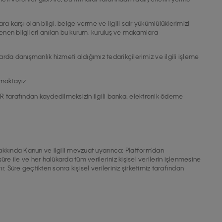
a karşı olan bilgi, belge verme ve ilgili sair yükümlülüklerimizi
enen bilgileri anılan bu kurum, kuruluş ve makamlara
arda danışmanlık hizmeti aldığımız tedarikçilerimiz ve ilgili işleme
rmaktayız.
R tarafından kaydedilmeksizin ilgili banka, elektronik ödeme
akkında Kanun ve ilgili mevzuat uyarınca; Platform’dan
 süre ile ve her halükarda tüm verileriniz kişisel verilerin işlenmesine
Süre geçtikten sonra kişisel verileriniz şirketimiz tarafından