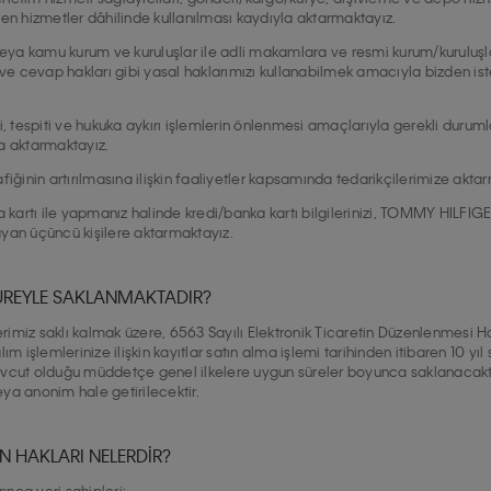
ilen hizmetler dâhilinde kullanılması kaydıyla aktarmaktayız.
 veya kamu kurum ve kuruluşlar ile adli makamlara ve resmi kurum/kuruluşlar
e cevap hakları gibi yasal haklarımızı kullanabilmek amacıyla bizden ist
bi, tespiti ve hukuka aykırı işlemlerin önlenmesi amaçlarıyla gerekli duruml
na aktarmaktayız.
afiğinin artırılmasına ilişkin faaliyetler kapsamında tedarikçilerimize akta
kartı ile yapmanız halinde kredi/banka kartı bilgilerinizi, TOMMY HILFIGE
ayan üçüncü kişilere aktarmaktayız.
 SÜREYLE SAKLANMAKTADIR?
rimiz saklı kalmak üzere, 6563 Sayılı Elektronik Ticaretin Düzenlenmesi H
lım işlemlerinize ilişkin kayıtlar satın alma işlemi tarihinden itibaren 10 yıl
evcut olduğu müddetçe genel ilkelere uygun süreler boyunca saklanacaktır. 
eya anonim hale getirilecektir.
NİN HAKLARI NELERDİR?
ınca veri sahipleri: