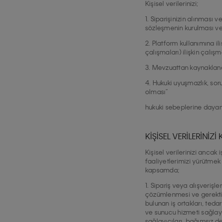
Kişisel verilerinizi;
1. Siparişinizin alınması 
sözleşmenin kurulması vey
2. Platform kullanımına il
çalışmaları) ilişkin çalış
3. Mevzuattan kaynaklana
4. Hukuki uyuşmazlık, soru
olması”
hukuki sebeplerine dayana
KİŞİSEL VERİLERİNİ
Kişisel verilerinizi anc
faaliyetlerimizi yürütmek 
kapsamda;
1. Sipariş veya alışverişle
çözümlenmesi ve gerektiği
bulunan iş ortakları, tedar
ve sunucu hizmeti sağlayı
sağlayıcıları, bağımsız d