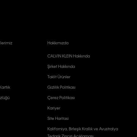
lerimiz
Hakkımızda
CALVIN KLEIN Hakkında
Şirket Hakkında
Taklit Ürünler
artlık
Gizlilik Politikası
zlüğü
Çerez Politikası
Kariyer
Site Haritasi
Kaliforniya, Birleşik Krallık ve Avustralya
Tedarik Zinciri Açıklaması