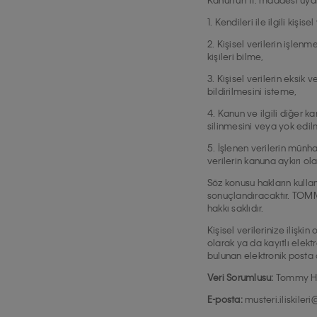
1. Kendileri ile ilgili kişi
2. Kişisel verilerin işlen
kişileri bilme,
3. Kişisel verilerin eksik
bildirilmesini isteme,
4. Kanun ve ilgili diğer 
silinmesini veya yok edilm
5. İşlenen verilerin münha
verilerin kanuna aykırı o
Söz konusu hakların kullan
sonuçlandıracaktır. TOMMY
hakkı saklıdır.
Kişisel verilerinize ilişk
olarak ya da kayıtlı elek
bulunan elektronik posta a
Veri Sorumlusu:
Tommy Hil
E-posta:
musteri.iliskil