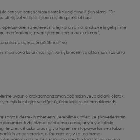
le satış ve satış sonrası destek süreçlerine ilişkin olarak “Bir
ait kişisel verilerin işlenmesinin gerekli olması”,
ı, operasyonel süreçlere (stratejik planlama, analiz ve iş geliştirme
eşru menfaatleri için veri işlenmesinin zorunlu olması”,
 “kanunlarda açıkça öngörülmesi” ve
llanılması veya korunması için veri işlemenin ve aktarmanın zorunlu
addelerine uygun olarak zaman zaman doğrudan veya dolaylı olarak
e yerleşik kuruluşlar ve diğer üçüncü kişilere aktarmaktayız. Bu
 satış sonrası destek hizmetlerini verebilmek, talep ve şikayetlerinizin
en danışmanlık vb. hizmetlerini almak amaçlarıyla yurtiçinde
ı terziler, cihazlar aracılığıyla kişisel veri toplayanlar, veri tabanı
manlık hizmeti verenler, e-fatura/e-arşiv fatura hizmeti
i verenler gibi) ile, bu firmalar tarafından faaliyetlerin yerine