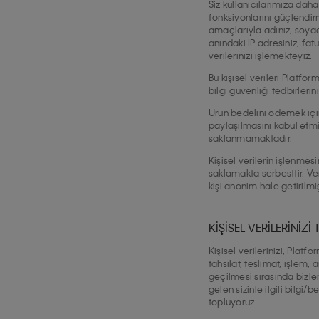
Siz kullanıcılarımıza daha
fonksiyonlarını güçlendir
amaçlarıyla adınız, soyadı
anındaki IP adresiniz, fa
verilerinizi işlemekteyiz.
Bu kişisel verileri Plat
bilgi güvenliği tedbirleri
Ürün bedelini ödemek için 
paylaşılmasını kabul etmiş
saklanmamaktadır.
Kişisel verilerin işlenmes
saklamakta serbesttir. Ver
kişi anonim hale getirilmi
KİŞİSEL VERİLERİNİ
Kişisel verilerinizi, Platf
tahsilat, teslimat, işlem,
geçilmesi sırasında bizle
gelen sizinle ilgili bilgi
topluyoruz.