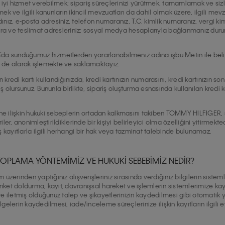
 iyi hizmet verebilmek; sipariş süreçlerinizi yürütmek, tamamlamak ve sizle
mek ve ilgili kanunların ikincil mevzuatları da dahil olmak üzere, ilgili m
nız, e-posta adresiniz, telefon numaranız, T.C. kimlik numaranız, vergi kiml
tura ve teslimat adresleriniz; sosyal medya hesaplarıyla bağlanmanız dur
form’da sunduğumuz hizmetlerden yararlanabilmeniz adına işbu Metin ile b
ni de alarak işlemekte ve saklamaktayız.
kredi kartı kullandığınızda, kredi kartınızın numarasını, kredi kartınızın s
 olursunuz. Bununla birlikte, sipariş oluşturma esnasında kullanılan kredi k
ine ilişkin hukuki sebeplerin ortadan kalkmasını takiben TOMMY HILFIGER, si
iler, anonimleştirildiklerinde bir kişiyi belirleyici olma özelliğini yitirmek
ş kayıtlarla ilgili herhangi bir hak veya tazminat talebinde bulunamaz.
Zİ TOPLAMA YÖNTEMİMİZ VE HUKUKİ SEBEBİMİZ NEDİR?
orm üzerinden yaptığınız alışverişleriniz sırasında verdiğiniz bilgilerin sist
 anket doldurma, kayıt, davranışsal hareket ve işlemlerin sistemlerimize kayd
re iletmiş olduğunuz talep ve şikayetlerinizin kaydedilmesi gibi otomatik
/belgelerin kaydedilmesi, iade/inceleme süreçlerinize ilişkin kayıtların ilg