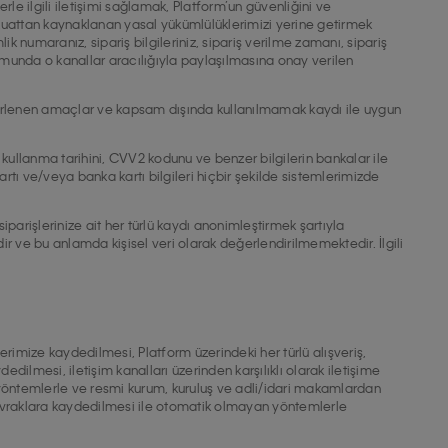
rle ilgili iletişimi sağlamak, Platform’un güvenliğini ve
evzuattan kaynaklanan yasal yükümlülüklerimizi yerine getirmek
ik numaranız, sipariş bilgileriniz, sipariş verilme zamanı, sipariş
umunda o kanallar aracılığıyla paylaşılmasına onay verilen
elirlenen amaçlar ve kapsam dışında kullanılmamak kaydı ile uygun
on kullanma tarihini, CVV2 kodunu ve benzer bilgilerin bankalar ile
artı ve/veya banka kartı bilgileri hiçbir şekilde sistemlerimizde
parişlerinize ait her türlü kaydı anonimleştirmek şartıyla
tedir ve bu anlamda kişisel veri olarak değerlendirilmemektedir. İlgili
emlerimize kaydedilmesi, Platform üzerindeki her türlü alışveriş,
edilmesi, iletişim kanalları üzerinden karşılıklı olarak iletişime
 yöntemlerle ve resmi kurum, kuruluş ve adli/idari makamlardan
ili evraklara kaydedilmesi ile otomatik olmayan yöntemlerle