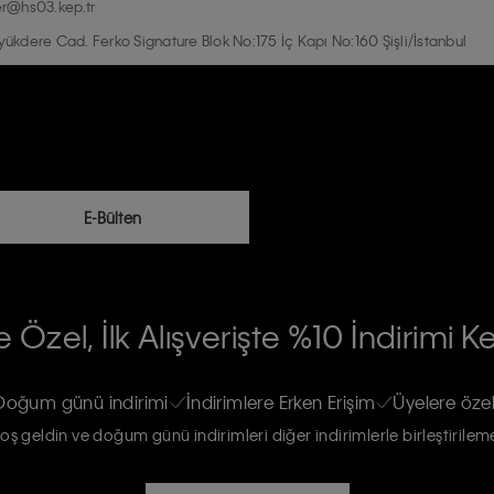
r@hs03.kep.tr
kdere Cad. Ferko Signature Blok No:175 İç Kapı No:160 Şişli/İstanbul
E-Bülten
RİLERİN İŞLENMESİ HAKKINDA AÇIK
 Özel, İlk Alışverişte %10 İndirimi K
na gönderileceğinin ve güncel ürün,
re haberdar edilip, kişisel verilerimin
Doğum günü indirimi
İndirimlere Erken Erişim
Üyelere özel
oş geldin ve doğum günü indirimleri diğer indirimlerle birleştirilem