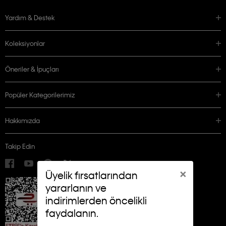
Yardım & Destek
Koleksiyonlar
Öneriler & İpuçları
Popüler Kategorilerimiz
Hakkımızda
Takip Edin
×
Üyelik fırsatlarından
yararlanın ve
indirimlerden öncelikli
faydalanın.