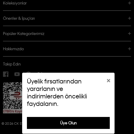
Koleksiyonlar
Öneriler & İpuçları
Popüler Kategorilerimiz
Hakkımızda
Takip Edin
×
Üyelik fırsatlarından
yararlanın ve
indirimlerden öncelikli
faydalanın.
Üye Olun
© 2026 CK STORES B.V. ALL RIGHTS RESERVED