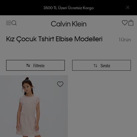
3500 TL Üzeri Ücretsiz Kargo
7500 TL Ve Üzeri Alışverişlerinizde 6 Taksit İmkanı
Kız Çocuk Tshirt Elbise Modelleri
1 Ürün
Filtrele
Sırala