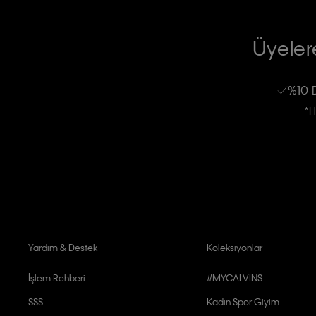
TİCARİ ELEKTRONİK İLETİ GÖNDERİLMESİ HUSUSUNDA KİŞİSEL VE
RIZA VE ONAY METNİ
Üyelere
Calvin Klein e-bültenine abone olarak, kişisel verilerimin Calvin Klein tarafı
kampanyalarla alakalı her türlü iletişim yoluyla; E-mail ve SMS dahil olmak üze
%10 
Erkek
Kadın
Çocuk
işleneceğini anlıyor ve kabul ediyorum.
*H
Kişiye özel ticari elektronik iletilerini almak için
Açık Onay
veriyorum.
Aydınlatma Metni’ni
okuduğumu kabul ediyorum.
Calvin Klein tarafından kişisel verilerimin yurtdışına aktarılmasına açık 
Yardım & Destek
Koleksiyonlar
İşlem Rehberi
#MYCALVINS
SSS
Kadın Spor Giyim