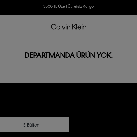
Ücretsiz İade
3500 TL Üzeri Ücretsiz Kargo
7500 TL Ve Üzeri Alışverişlerinizde 6 Taksit İmkanı
DEPARTMANDA ÜRÜN YOK.
E-Bülten