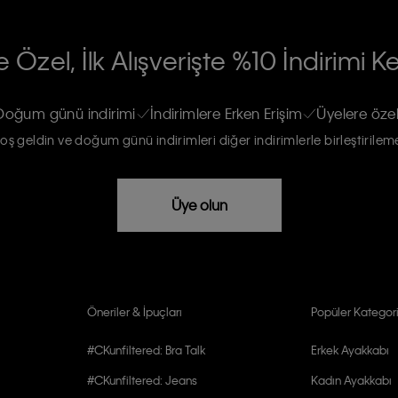
RİLERİN İŞLENMESİ HAKKINDA AÇIK
 Özel, İlk Alışverişte %10 İndirimi K
na gönderileceğinin ve güncel ürün,
re haberdar edilip, kişisel verilerimin
Doğum günü indirimi
İndirimlere Erken Erişim
Üyelere özel
oş geldin ve doğum günü indirimleri diğer indirimlerle birleştirilem
rızam vardır
Üye olun
Öneriler & İpuçları
Popüler Kategori
#CKunfiltered: Bra Talk
Erkek Ayakkabı
#CKunfiltered: Jeans
Kadın Ayakkabı