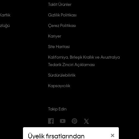
Taklit Ürünler
artlık
Gizlilik Politikası
zlüğü
Çerez Politikası
Kariyer
Site Haritasi
Kaliforniya, Birleşik Krallık ve Avustralya
Tedarik Zinciri Açıklaması
Sürdürülebilirlik
Kapsayıcılık
Takip Edin
×
Üyelik fırsatlarından