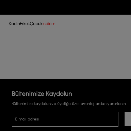
Kadın
Erkek
Çocuk
İndirim
Bültenimize Kaydolun
Bültenimize kaydolun ve üyeliğe özel avantajlardan yararlanın.
E-mail adresi