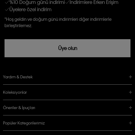
%10 Doğum günü indirimi
İndirimlere Erken Erişim
Üyelere özel indirim
Aydınlatma Metni’ni
okuduğumu kabul ediyorum.
Calvin Klein tarafından kişisel verilerimin yurtdışına aktarılmasına açık
*Hoş geldin ve doğum günü indirimleri diğer indirimlerle
rızam vardır
birleştirilemez.
Üye olun
Yardım & Destek
Koleksiyonlar
Öneriler & İpuçları
Popüler Kategorilerimiz