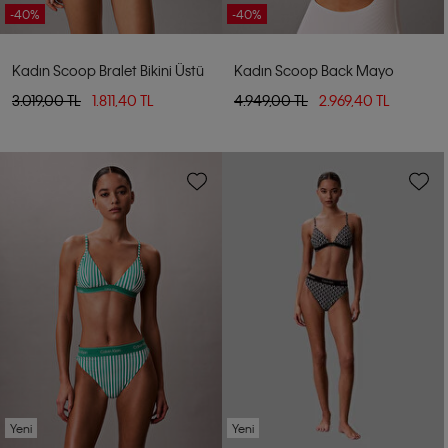
-40%
-40%
Kadın Scoop Bralet Bikini Üstü
Kadın Scoop Back Mayo
3.019,00 TL
1.811,40 TL
4.949,00 TL
2.969,40 TL
Yeni
Yeni