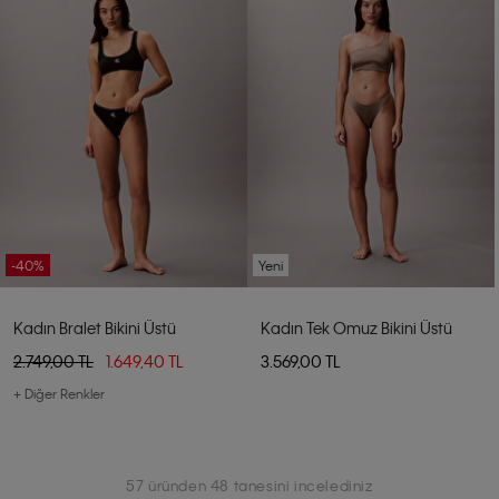
-40%
Yeni
Kadın Bralet Bikini Üstü
Kadın Tek Omuz Bikini Üstü
2.749,00 TL
1.649,40 TL
3.569,00 TL
+ Diğer Renkler
57 üründen 48 tanesini incelediniz