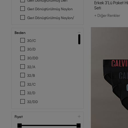
Geri Dönüştürülmüş Deri
Erkek 3'lü Paket Hi
Seti
Geri Dönüştürülmüş Naylon
+ Diğer Renkler
Geri Dönüştürülmüş Naylon/
Polyamid
Geri Dönüştürülmüş Pamuk
Beden
Geri Dönüştürülmüş Polyester
30/C
GERİ DÖNÜŞTÜRÜLMÜŞ
30/D
POLYESTER (%78), ELASTAN
30/DD
(%22)
32/A
İnek Napa Deri
32/B
Liyosel
32/C
Metal
32/D
Modal
32/DD
Naylon
35/38
NAYLON (%90), ELASTAN (%10)
Fiyat
36/A
Pamuk
38/A