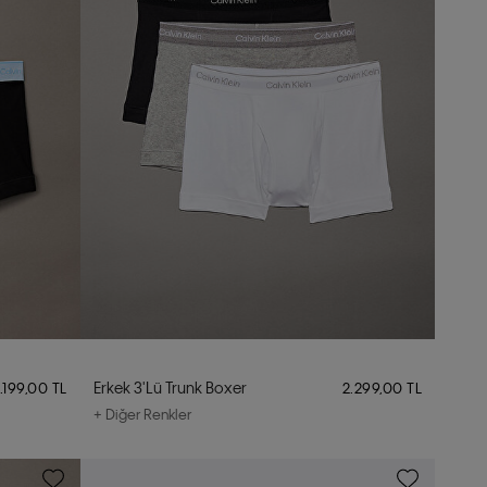
Erkek 3'lü Trunk Boxer
.199,00 TL
2.299,00 TL
+ Diğer Renkler