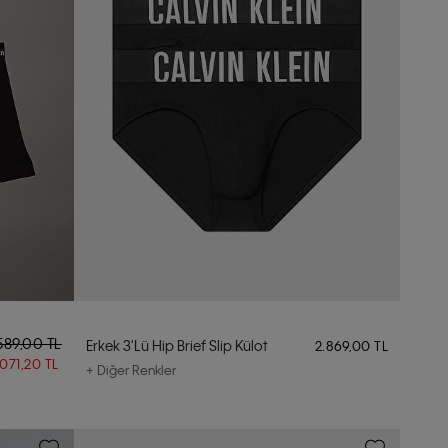
589,00 TL
Erkek 3'lü Hip Brief Slip Külot
2.869,00 TL
.071,20 TL
+ Diğer Renkler