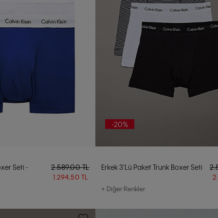
-20%
xer Seti -
2.589,00 TL
Erkek 3'lü Paket Trunk Boxer Seti
2.
1.294,50 TL
2
+ Diğer Renkler