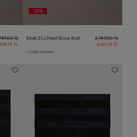
-25%
749,00 TL
Erkek 3'lü Paket Boxer Brief
2.749,00 TL
.061,75 TL
2.061,75 TL
+ Diğer Renkler