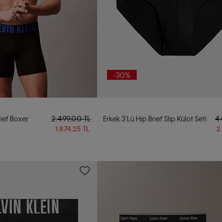
-30%
rief Boxer
2.499,00 TL
Erkek 3'lü Hip Brief Slip Külot Seti
4
1.874,25 TL
2