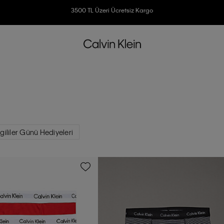
3500 TL Üzeri Ücretsiz Kargo
7500 TL Ve Üzeri Alışverişlerinizde 6 Taksit İmkanı
gililer Günü Hediyeleri