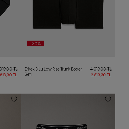
-30%
.019,00 TL
Erkek 3'lü Low Rise Trunk Boxer
4.019,00 TL
Seti
.813,30 TL
2.813,30 TL