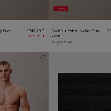
-25%
p Brief
2.749,00 TL
Erkek 3'lü Paket Low Rise Trunk
2.
Boxer
2.061,75 TL
2
+ Diğer Renkler