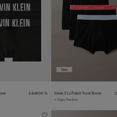
Yeni
oxer
Erkek 3'lü Paket Trunk Boxer
2.869,00 TL
2
+ Diğer Renkler