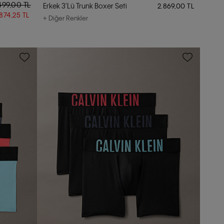
499,00 TL
Erkek 3'lü Trunk Boxer Seti
2.869,00 TL
.874,25 TL
+ Diğer Renkler