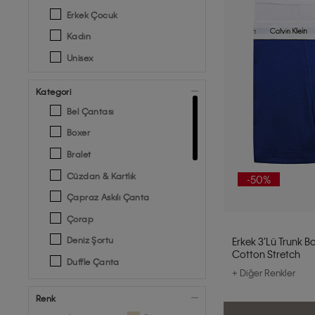
Erkek Çocuk
Kadın
Unisex
Kategori
Bel Çantası
Boxer
Bralet
Cüzdan & Kartlık
-50%
Çapraz Askılı Çanta
Çorap
Deniz Şortu
Erkek 3’lü Trunk Bo
Cotton Stretch
Duffle Çanta
+ Diğer Renkler
Kemer
Renk
Külot