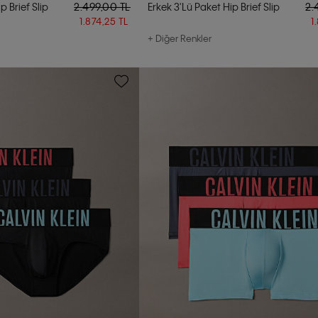
p Brief Slip
2.499,00 TL
Erkek 3'lü Paket Hip Brief Slip
2.
1.874,25 TL
1
+ Diğer Renkler