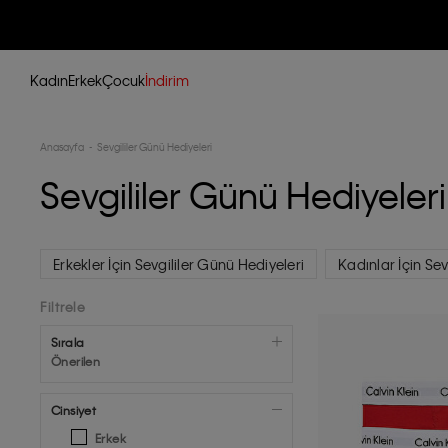
Kadın
Erkek
Çocuk
İndirim
Anasayfa
Sevgililer Günü Hediyeleri
Sevgililer Günü Hediyeleri
Erkekler İçin Sevgililer Günü Hediyeleri
Kadınlar İçin Sev
Filtrele
Sırala
Önerilen
Cinsiyet
Erkek