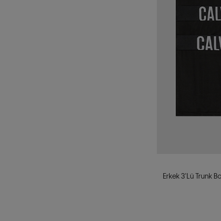
XXL
75 cm
80 cm
85 cm
90 cm
95 cm
100 cm
105 cm
110 cm
115 cm
120 cm
Erkek 3'lü Trunk B