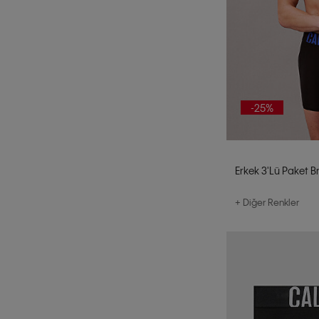
38/D
75
85
34/DD
36/DD
-25%
38/DD
125
OS
Erkek 3'lü Paket B
Standart
+ Diğer Renkler
XS
S
M
L
2XL
XL