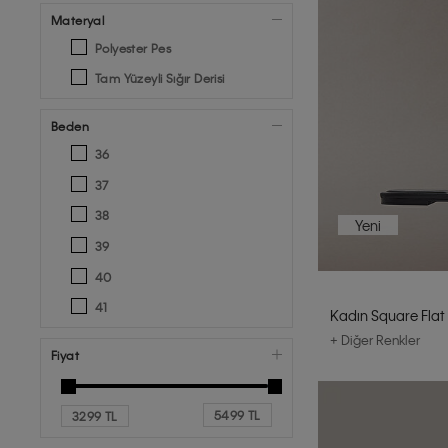
Materyal
Polyester Pes
Tam Yüzeyli Sığır Derisi
Beden
36
37
38
Yeni
39
40
41
Kadın Square Flat 
+ Diğer Renkler
Fiyat
5499 TL
3299 TL