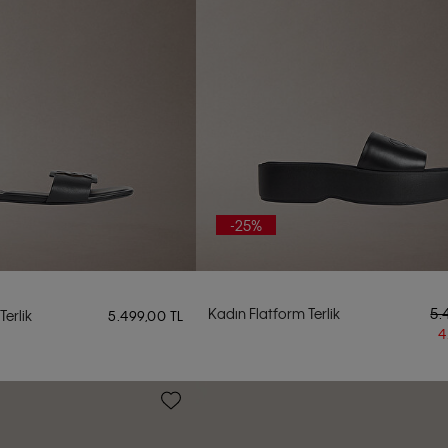
-25%
Kadın Flatform Terlik
5.
Terlik
5.499,00 TL
4