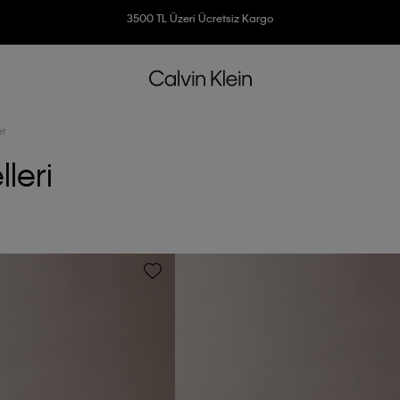
3500 TL Üzeri Ücretsiz Kargo
7500 TL Ve Üzeri Alışverişlerinizde 6 Taksit İmkanı
et
leri