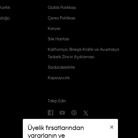
artlık
Gizlilik Politikası
zlüğü
Çerez Politikası
Kariyer
Site Haritasi
Kaliforniya, Birleşik Krallık ve Avustralya
Tedarik Zinciri Açıklaması
Sürdürülebilirlik
Kapsayıcılık
Takip Edin
×
Üyelik fırsatlarından
yararlanın ve