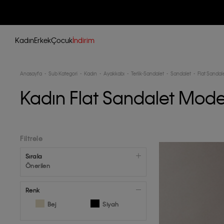
Kadın
Erkek
Çocuk
İndirim
Anasayfa
Sub Kategori
Kadın
Ayakkabı
Terlik-Sandalet
Sandalet
Flat Sandal
Kadın Flat Sandalet Model
Filtrele
Sırala
Önerilen
Renk
Bej
Siyah