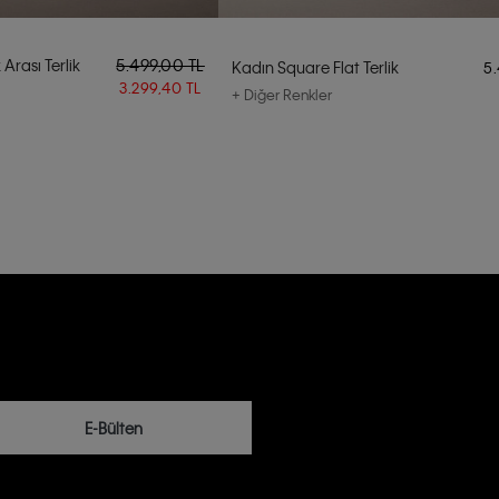
Arası Terlik
5.499,00 TL
Kadın Square Flat Terlik
5
3.299,40 TL
+ Diğer Renkler
E-Bülten