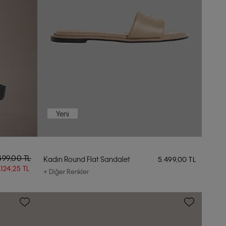
Yeni
499,00 TL
Kadın Round Flat Sandalet
5.499,00 TL
.124,25 TL
+ Diğer Renkler