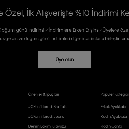
RİLERİN İŞLENMESİ HAKKINDA AÇIK
 Özel, İlk Alışverişte %10 İndirimi K
na gönderileceğinin ve güncel ürün,
re haberdar edilip, kişisel verilerimin
Doğum günü indirimi
İndirimlere Erken Erişim
Üyelere özel
oş geldin ve doğum günü indirimleri diğer indirimlerle birleştirilem
rızam vardır
Üye olun
Öneriler & İpuçları
Popüler Kategori
#CKunfiltered: Bra Talk
Erkek Ayakkabı
#CKunfiltered: Jeans
Kadın Ayakkabı
Denim Bakım Kılavuzu
Kadın Çanta