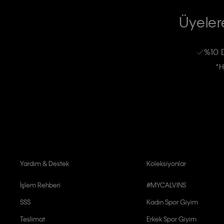
TİCARİ ELEKTRONİK İLETİ GÖNDERİLMESİ HUSUSUNDA KİŞİSEL VE
RIZA VE ONAY METNİ
Üyelere
Calvin Klein e-bültenine abone olarak, kişisel verilerimin Calvin Klein tarafı
kampanyalarla alakalı her türlü iletişim yoluyla; E-mail ve SMS dahil olmak üze
%10 
Erkek
Kadın
Çocuk
işleneceğini anlıyor ve kabul ediyorum.
*H
Kişiye özel ticari elektronik iletilerini almak için
Açık Onay
veriyorum.
Aydınlatma Metni’ni
okuduğumu kabul ediyorum.
Calvin Klein tarafından kişisel verilerimin yurtdışına aktarılmasına açık 
Yardım & Destek
Koleksiyonlar
İşlem Rehberi
#MYCALVINS
SSS
Kadın Spor Giyim
Teslimat
Erkek Spor Giyim