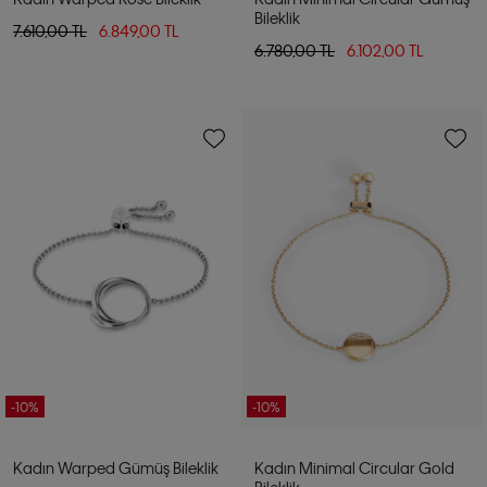
Bileklik
7.610,00 TL
6.849,00 TL
6.780,00 TL
6.102,00 TL
-10%
-10%
Kadın Warped Gümüş Bileklik
Kadın Minimal Circular Gold
Bileklik