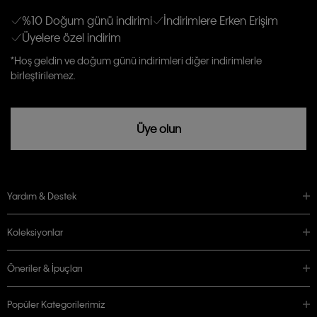
anlıyor ve kabul ediyorum.
Kişiye özel ticari elektronik iletilerini almak için
Açık Onay
veriyorum.
%10 Doğum günü indirimi
İndirimlere Erken Erişim
Üyelere özel indirim
Aydınlatma Metni’ni
okuduğumu kabul ediyorum.
Calvin Klein tarafından kişisel verilerimin yurtdışına aktarılmasına açık
*Hoş geldin ve doğum günü indirimleri diğer indirimlerle
rızam vardır
birleştirilemez.
Üye olun
Yardım & Destek
Koleksiyonlar
Öneriler & İpuçları
Popüler Kategorilerimiz