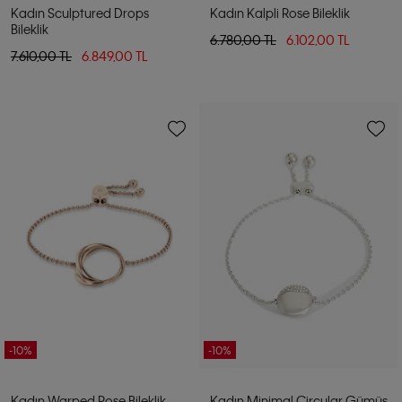
Kadın Sculptured Drops
Kadın Kalpli Rose Bileklik
Bileklik
6.780,00 TL
6.102,00 TL
7.610,00 TL
6.849,00 TL
-10%
-10%
Kadın Warped Rose Bileklik
Kadın Minimal Circular Gümüş