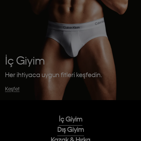
İç Giyim
Her ihtiyaca uygun fitleri keşfedin.
Keşfet
İç Giyim
Dış Giyim
Kazak & Hırka