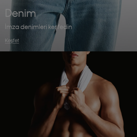
Denim
İmza denimleri keşfedin
Keşfet