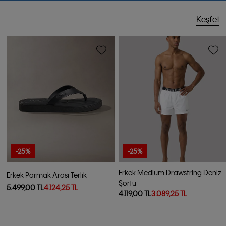
Keşfet
-25%
-25%
Erkek Medium Drawstring Deniz
Erkek Parmak Arası Terlik
Şortu
5.499,00 TL
4.124,25 TL
4.119,00 TL
3.089,25 TL