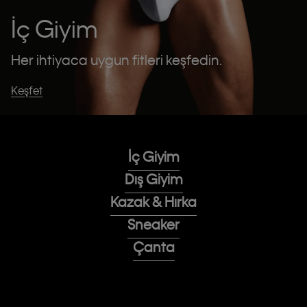
İç Giyim
Her ihtiyaca uygun fitleri keşfedin.
Keşfet
İç Giyim
Dış Giyim
Kazak & Hırka
Sneaker
Çanta