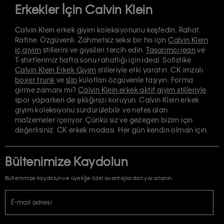
Erkekler İçin Calvin Klein
Calvin Klein erkek giyim koleksiyonunu keşfedin. Rahat.
Rafine. Özgüvenli. Zahmetsiz seksi bir his için
Calvin Klein
iç giyim
stillerini ve giysileri tercih edin.
Tasarımcı jean
ve
T-shirtlerimiz hafta sonu rahatlığı için ideal. Sofistike
Calvin Klein Erkek Giyim
stilleriyle etki yaratın. CK imzalı
boxer trunk
ve
slip
külotları özgüvenle taşıyın. Forma
girme zamanı mı?
Calvin Klein erkek aktif giyim stilleriyle
spor yaparken de şıklığınızı koruyun. Calvin Klein erkek
giyim koleksiyonu sürdürülebilir ve nefes alan
malzemeler içeriyor. Çünkü siz ve gezegen bizim için
değerlisiniz. CK erkek modası. Her gün kendin olman için.
Bültenimize Kaydolun
Bültenimize kaydolun ve üyeliğe özel avantajlardan yararlanın.
E-mail adresi