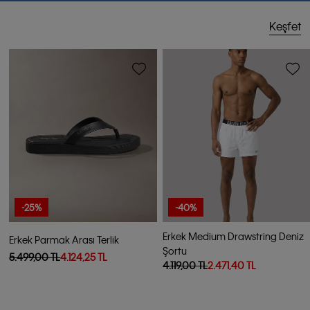
Keşfet
-25%
-40%
Erkek Medium Drawstring Deniz
Erkek Parmak Arası Terlik
Şortu
5.499,00 TL
4.124,25 TL
4.119,00 TL
2.471,40 TL