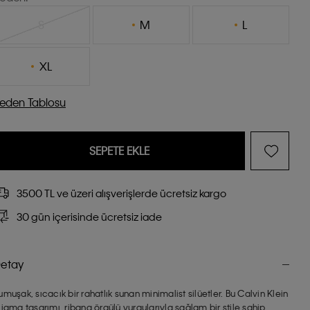
S
M
L
XL
eden Tablosu
SEPETE EKLE
3500 TL ve üzeri alışverişlerde ücretsiz kargo
30 gün içerisinde ücretsiz iade
etay
umuşak, sıcacık bir rahatlık sunan minimalist silüetler. Bu Calvin Klein
ijama tasarımı, ribana örgülü vurgularıyla sağlam bir stile sahip.