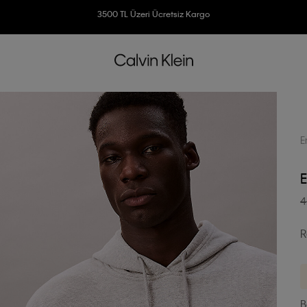
Ücretsiz İade
3500 TL Üzeri Ücretsiz Kargo
7500 TL Ve Üzeri Alışverişlerinizde 6 Taksit İmkanı
E
E
4
R
B