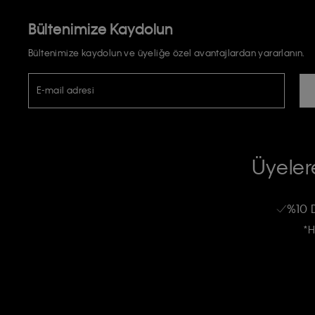
Bültenimize Kaydolun
Bültenimize kaydolun ve üyeliğe özel avantajlardan yararlanın.
E-mail adresi
TİCARİ ELEKTRONİK İLETİ GÖNDERİLMESİ HUSUSUNDA KİŞİSEL VE
RIZA VE ONAY METNİ
Üyelere
Calvin Klein e-bültenine abone olarak, kişisel verilerimin Calvin Klein tarafı
kampanyalarla alakalı her türlü iletişim yoluyla; E-mail ve SMS dahil olmak üze
%10 
Erkek
Kadın
Çocuk
işleneceğini anlıyor ve kabul ediyorum.
*H
Kişiye özel ticari elektronik iletilerini almak için
Açık Onay
veriyorum.
Aydınlatma Metni’ni
okuduğumu kabul ediyorum.
Calvin Klein tarafından kişisel verilerimin yurtdışına aktarılmasına açık 