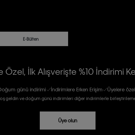
E-Bülten
RİLERİN İŞLENMESİ HAKKINDA AÇIK
 Özel, İlk Alışverişte %10 İndirimi K
na gönderileceğinin ve güncel ürün,
re haberdar edilip, kişisel verilerimin
Doğum günü indirimi
İndirimlere Erken Erişim
Üyelere özel
oş geldin ve doğum günü indirimleri diğer indirimlerle birleştirilem
rızam vardır
Üye olun