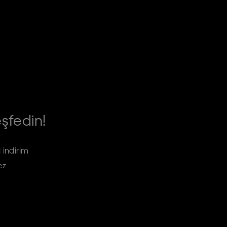
eşfedin!
 indirim
ez.