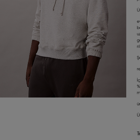
Ü
e
b
u
g
r
Ş
r
İ
%
m
ü
Ü
T