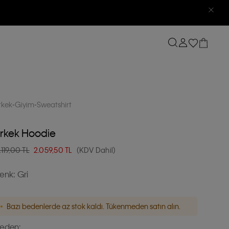
rkek
Giyim
Sweatshirt
rkek Hoodie
.119,00 TL
2.059,50
TL
(KDV Dahil)
enk:
Gri
Bazı bedenlerde az stok kaldı. Tükenmeden satın alın.
eden: