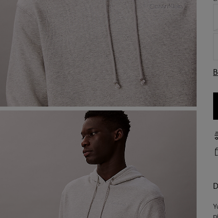
B
D
Y
p