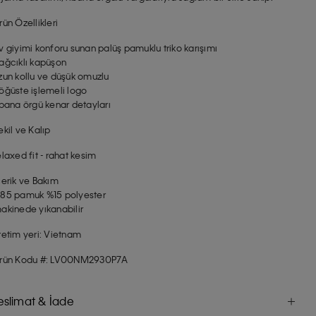
rün Özellikleri
v giyimi konforu sunan palüş pamuklu triko karışımı
ağcıklı kapüşon
zun kollu ve düşük omuzlu
öğüste işlemeli logo
ibana örgü kenar detayları
ekil ve Kalıp
elaxed fit - rahat kesim
çerik ve Bakım
85 pamuk %15 polyester
akinede yıkanabilir
retim yeri: Vietnam
rün Kodu #: LV00NM2930P7A
eslimat & İade