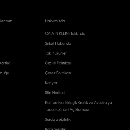
lerimiz
Hakkımızda
CALVIN KLEIN Hakkında
Şirket Hakkında
Taklit Ürünler
artlık
Gizlilik Politikası
zlüğü
Çerez Politikası
Kariyer
Site Haritasi
Kaliforniya, Birleşik Krallık ve Avustralya
Tedarik Zinciri Açıklaması
Sürdürülebilirlik
Kapsayıcılık