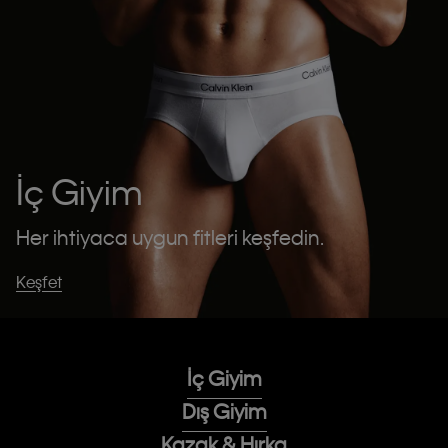
İç Giyim
Her ihtiyaca uygun fitleri keşfedin.
Keşfet
İç Giyim
Dış Giyim
Kazak & Hırka