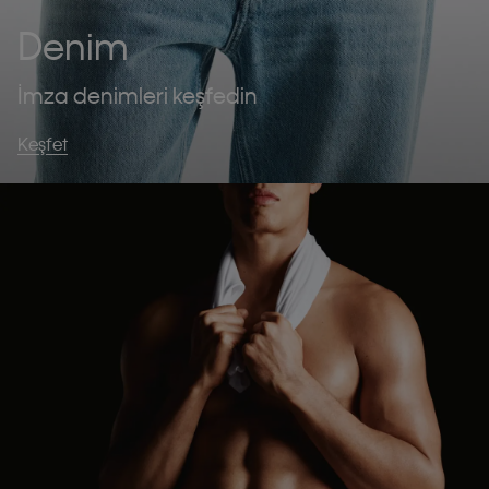
Denim
İmza denimleri keşfedin
Keşfet