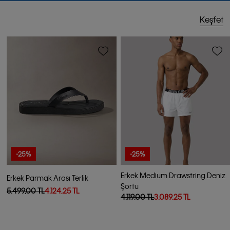
Keşfet
-25%
-25%
Erkek Medium Drawstring Deniz
Erkek Parmak Arası Terlik
Şortu
5.499,00 TL
4.124,25 TL
4.119,00 TL
3.089,25 TL