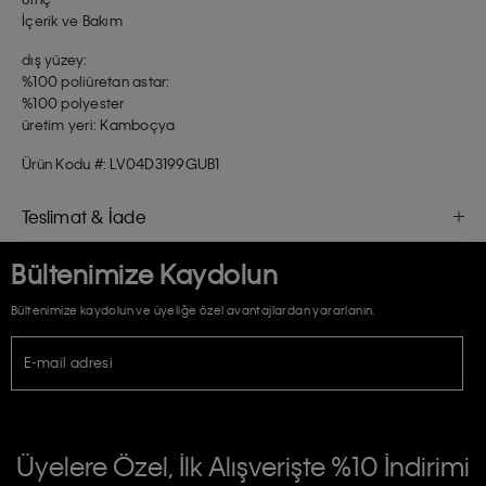
İçerik ve Bakım
dış yüzey:
%100 poliüretan astar:
%100 polyester
üretim yeri: Kamboçya
Ürün Kodu #: LV04D3199GUB1
Teslimat & İade
Bültenimize Kaydolun
Bültenimize kaydolun ve üyeliğe özel avantajlardan yararlanın.
E-mail adresi
TİCARİ ELEKTRONİK İLETİ GÖNDERİLMESİ HUSUSUNDA KİŞİSEL VERİLERİN
İŞLENMESİ HAKKINDA AÇIK RIZA VE ONAY METNİ
Üyelere Özel, İlk Alışverişte %10 İndirimi
E-Bülten