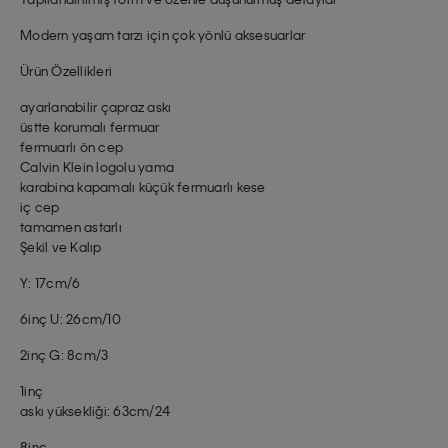
Modern yaşam tarzı için çok yönlü aksesuarlar
Ürün Özellikleri
ayarlanabilir çapraz askı
üstte korumalı fermuar
fermuarlı ön cep
Calvin Klein logolu yama
karabina kapamalı küçük fermuarlı kese
iç cep
tamamen astarlı
Şekil ve Kalıp
Y: 17cm/6
6inç U: 26cm/10
2inç G: 8cm/3
1inç
askı yüksekliği: 63cm/24
8inç