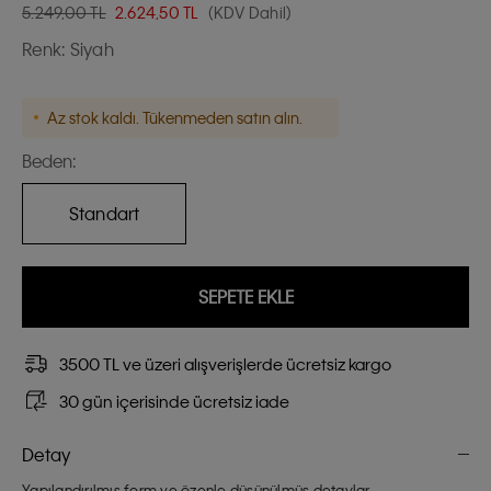
5.249,00 TL
2.624,50
TL
(KDV Dahil)
Renk:
Siyah
Az stok kaldı. Tükenmeden satın alın.
Beden:
Standart
SEPETE EKLE
3500 TL ve üzeri alışverişlerde ücretsiz kargo
30 gün içerisinde ücretsiz iade
Detay
Yapılandırılmış form ve özenle düşünülmüş detaylar