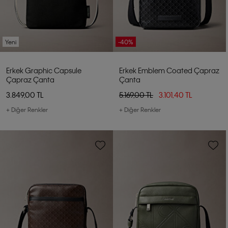
Yeni
-40%
Erkek Graphic Capsule
Erkek Emblem Coated Çapraz
Çapraz Çanta
Çanta
3.849,00 TL
5.169,00 TL
3.101,40 TL
+ Diğer Renkler
+ Diğer Renkler