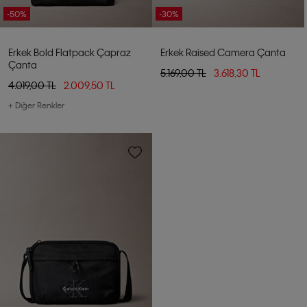
-50%
-30%
Erkek Bold Flatpack Çapraz
Erkek Raised Camera Çanta
Çanta
5.169,00 TL
3.618,30 TL
4.019,00 TL
2.009,50 TL
+ Diğer Renkler