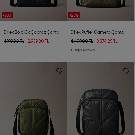
-30%
-25%
Erkek Bold Ck Çapraz Çanta
Erkek Puffer Camera Çanta
4.199,00 TL
2.939,30 TL
4.499,00 TL
3.374,25 TL
+ Diğer Renkler