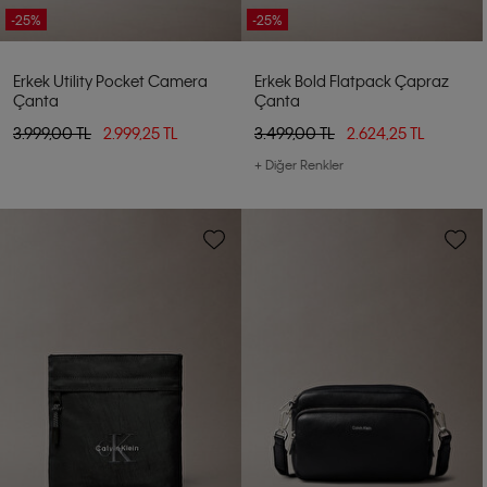
-25%
-25%
Erkek Utility Pocket Camera
Erkek Bold Flatpack Çapraz
Çanta
Çanta
3.999,00 TL
2.999,25 TL
3.499,00 TL
2.624,25 TL
+ Diğer Renkler