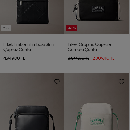
Yeni
-40%
Erkek Emblem Emboss Slim
Erkek Graphic Capsule
Çapraz Çanta
Camera Çanta
4.949,00 TL
3.849,00 TL
2.309,40 TL