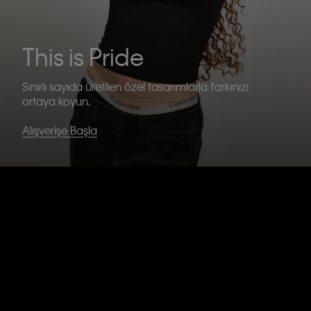
This is Pride
Sınırlı sayıda üretilen özel tasarımlarla farkınızı
ortaya koyun.
Alışverişe Başla