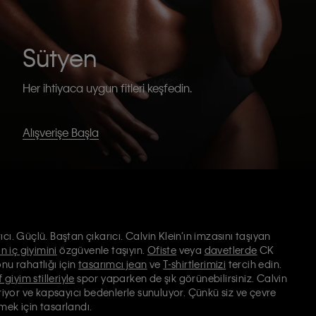
Sütyen
Her ihtiyaca uygun fitleri keşfedin.
Alışverişe Başla
cı. Güçlü. Baştan çıkarıcı. Calvin Klein’ın imzasını taşıyan
n iç giyimini
özgüvenle taşıyın.
Ofiste
veya
davetlerde
CK
onu rahatlığı için
tasarımcı jean
ve
T-shirtlerimizi
tercih edin.
 giyim stilleriyle
spor yaparken de şık görünebilirsiniz. Calvin
iyor ve kapsayıcı bedenlerle sunuluyor. Çünkü siz ve çevre
mek için tasarlandı.