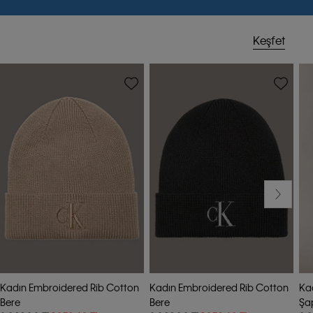
Keşfet
-40%
-40%
Kadın Embroidered Rib Cotton
Kadın Embroidered Rib Cotton
Ka
Bere
Bere
Şa