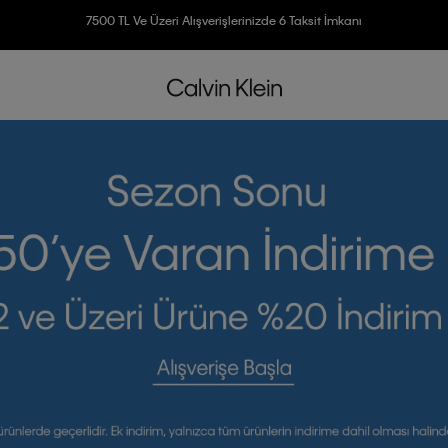
Ücretsiz İade
3500 TL Üzeri Ücretsiz Kargo
7500 TL Ve Üzeri Alışverişlerinizde 6 Taksit İmkanı