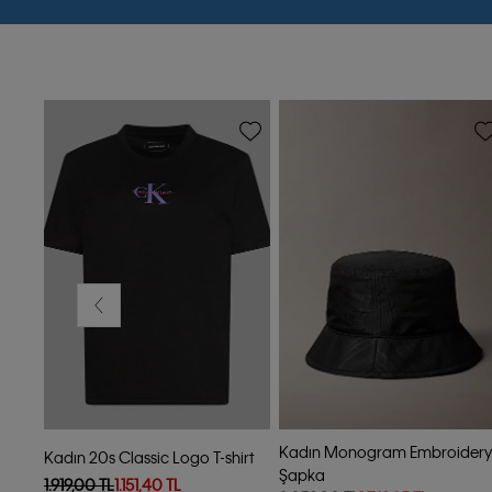
-40%
-25%
Kadın Monogram Embroidery
Kadın 20s Classic Logo T-shirt
Şapka
1.919,00 TL
1.151,40 TL