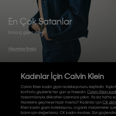
En Çok Satanlar
İmza iç giyim stilleri
Alışverişe Başla
Kadınlar İçin Calvin Klein
Calvin Klein kadın giyim koleksiyonunu keşfedin. Kışkırtı
konforlu giysilerle her gün iyi hissedin.
Calvin Klein kadı
tasarımlarıyla dikkatleri üzerinize çekin. Ya da hafta s
Harekete geçmeye hazır mısınız? Kadınlar için
CK aktif
Klein kadın giyim koleksiyonu, organik malzemeler içer
bizim için değerlisiniz. CK kadın modası. Sizi güçlendir