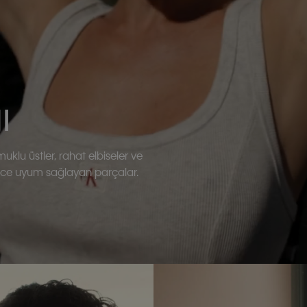
ı
klu üstler, rahat elbiseler ve
zce uyum sağlayan parçalar.