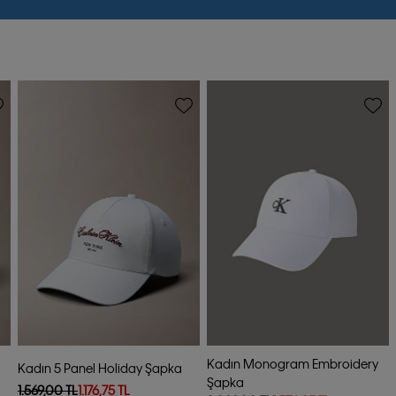
-25%
-25%
Kadın Monogram Embroidery
Kadın 5 Panel Holiday Şapka
Şapka
1.569,00 TL
1.176,75 TL