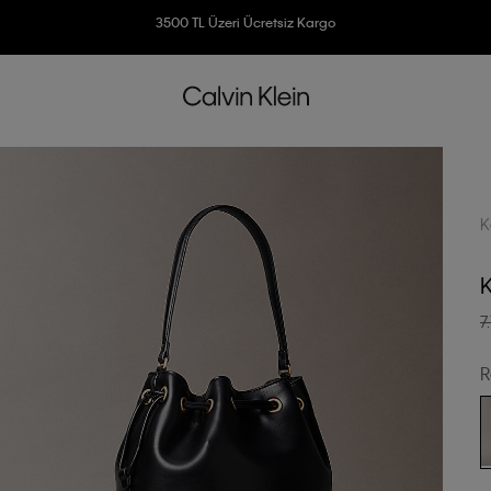
3500 TL Üzeri Ücretsiz Kargo
7500 TL Ve Üzeri Alışverişlerinizde 6 Taksit İmkanı
K
7
R