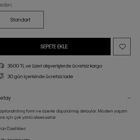
eden:
Standart
SEPETE EKLE
3500 TL ve üzeri alışverişlerde ücretsiz kargo
30 gün içerisinde ücretsiz iade
etay
apılandırılmış form ve özenle düşünülmüş detaylar. Modern yaşam
arzı için çok yönlü aksesuarlar.
rün Özellikleri
stte taşıma sapı