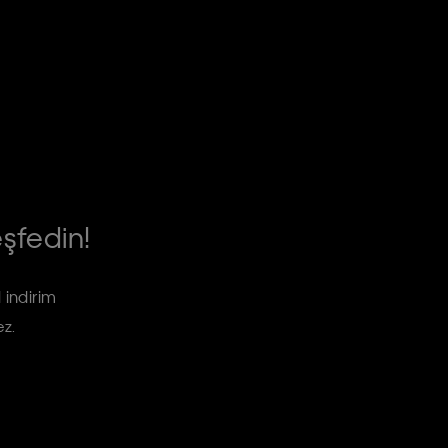
eşfedin!
 indirim
ez.