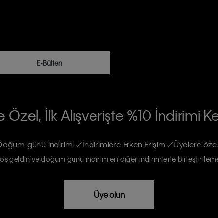
E-Bülten
RİLERİN İŞLENMESİ HAKKINDA AÇIK
 Özel, İlk Alışverişte %10 İndirimi K
na gönderileceğinin ve güncel ürün,
re haberdar edilip, kişisel verilerimin
Doğum günü indirimi
İndirimlere Erken Erişim
Üyelere özel
oş geldin ve doğum günü indirimleri diğer indirimlerle birleştirilem
rızam vardır
Üye olun