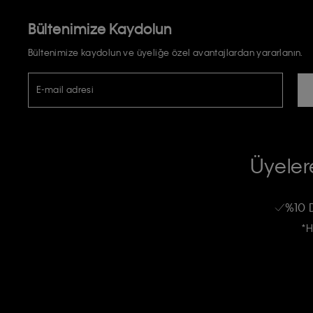
Bültenimize Kaydolun
Bültenimize kaydolun ve üyeliğe özel avantajlardan yararlanın.
E-mail adresi
TİCARİ ELEKTRONİK İLETİ GÖNDERİLMESİ HUSUSUNDA KİŞİSEL VE
RIZA VE ONAY METNİ
Üyelere
Calvin Klein e-bültenine abone olarak, kişisel verilerimin Calvin Klein tarafı
kampanyalarla alakalı her türlü iletişim yoluyla; E-mail ve SMS dahil olmak üze
%10 
Erkek
Kadın
Çocuk
işleneceğini anlıyor ve kabul ediyorum.
*H
Kişiye özel ticari elektronik iletilerini almak için
Açık Onay
veriyorum.
Aydınlatma Metni’ni
okuduğumu kabul ediyorum.
Calvin Klein tarafından kişisel verilerimin yurtdışına aktarılmasına açık 