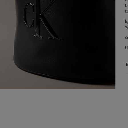
b
k
İ
%
ü
Ü
T