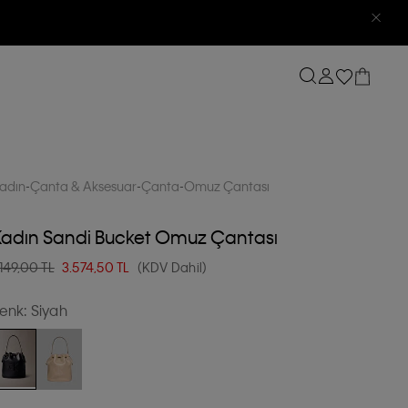
adın
Çanta & Aksesuar
Çanta
Omuz Çantası
Kadın Sandi Bucket Omuz Çantası
.149,00 TL
3.574,50
TL
(KDV Dahil)
enk:
Siyah