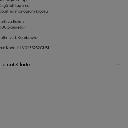
üzgü ipli kapama
abartma monogram logosu
çerik ve Bakım
100 poliüretan
retim yeri: Kamboçya
rün Kodu #: LV04F3232GUB1
eslimat & İade