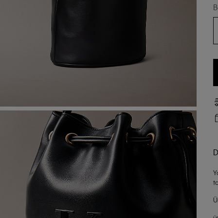
B
D
Y
t
Ü
ü