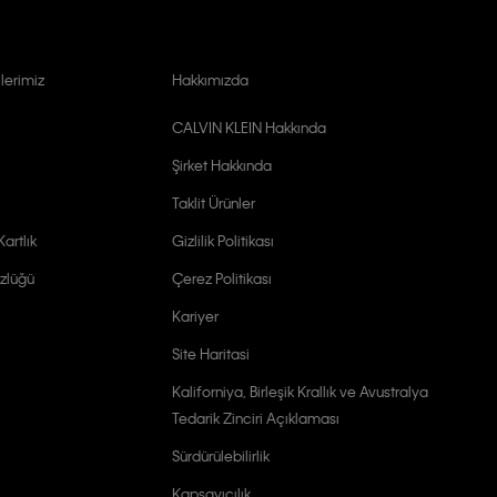
lerimiz
Hakkımızda
CALVIN KLEIN Hakkında
Şirket Hakkında
Taklit Ürünler
artlık
Gizlilik Politikası
zlüğü
Çerez Politikası
Kariyer
Site Haritasi
Kaliforniya, Birleşik Krallık ve Avustralya
Tedarik Zinciri Açıklaması
Sürdürülebilirlik
Kapsayıcılık