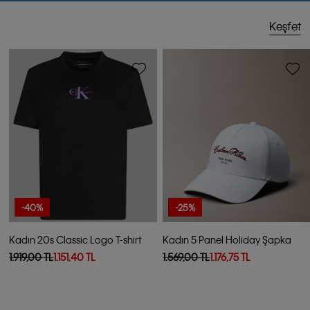
Keşfet
-40%
-25%
Kadın 20s Classic Logo T-shirt
Kadın 5 Panel Holiday Şapka
1.919,00 TL
1.151,40 TL
1.569,00 TL
1.176,75 TL