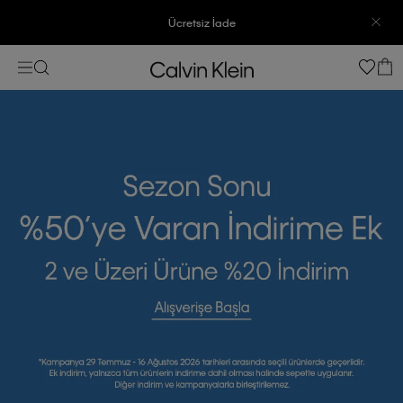
Ücretsiz İade
3500 TL Üzeri Ücretsiz Kargo
7500 TL Ve Üzeri Alışverişlerinizde 6 Taksit İmkanı