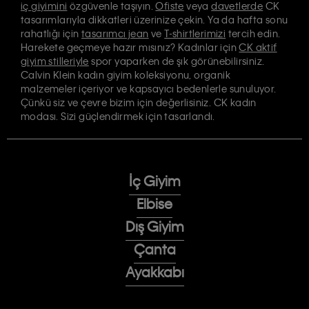
iç giyimini
özgüvenle taşıyın.
Ofiste
veya
davetlerde
CK
tasarımlarıyla dikkatleri üzerinize çekin. Ya da hafta sonu
rahatlığı için
tasarımcı jean
ve
T-shirtlerimizi
tercih edin.
Harekete geçmeye hazır mısınız? Kadınlar için
CK aktif
giyim stilleriyle
spor yaparken de şık görünebilirsiniz.
Calvin Klein kadın giyim koleksiyonu, organik
malzemeler içeriyor ve kapsayıcı bedenlerle sunuluyor.
Çünkü siz ve çevre bizim için değerlisiniz. CK kadın
modası. Sizi güçlendirmek için tasarlandı.
İç Giyim
Elbise
Dış Giyim
Çanta
Ayakkabı