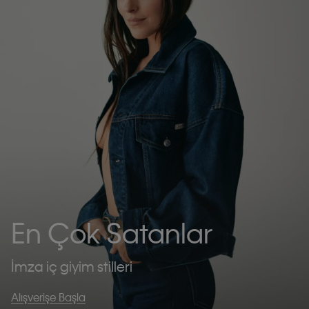
En Çok Satanlar
İmza iç giyim stilleri
Alışverişe Başla