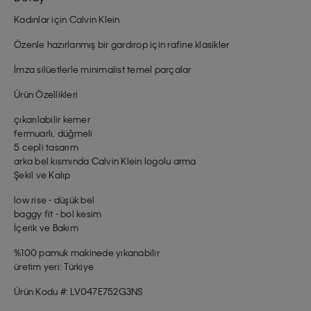
Kadınlar için Calvin Klein
Özenle hazırlanmış bir gardırop için rafine klasikler
İmza silüetlerle minimalist temel parçalar
Ürün Özellikleri
çıkarılabilir kemer
fermuarlı, düğmeli
5 cepli tasarım
arka bel kısmında Calvin Klein logolu arma
Şekil ve Kalıp
low rise - düşük bel
baggy fit - bol kesim
İçerik ve Bakım
%100 pamuk makinede yıkanabilir
üretim yeri: Türkiye
Ürün Kodu #: LV047E752G3NS