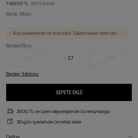
7.869,00
TL
(KDV Dahil)
Renk:
Mavi
Bazı bedenlerde az stok kaldı. Tükenmeden satın alın.
Beden/Boy:
26
27
28
Beden Tablosu
SEPETE EKLE
3500 TL ve üzeri alışverişlerde ücretsiz kargo
30 gün içerisinde ücretsiz iade
Detay