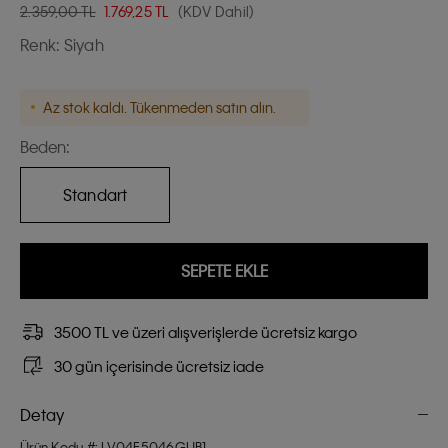
2.359,00 TL
1.769,25
TL
(KDV Dahil)
Renk:
Siyah
Az stok kaldı. Tükenmeden satın alın.
Beden:
Standart
SEPETE EKLE
3500 TL ve üzeri alışverişlerde ücretsiz kargo
30 gün içerisinde ücretsiz iade
Detay
Ürün Kodu #: LV04F5046GUB1