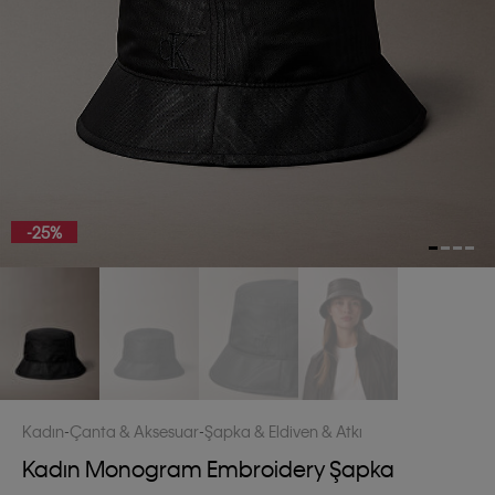
-25%
Kadın
Çanta & Aksesuar
Şapka & Eldiven & Atkı
Kadın Monogram Embroidery Şapka