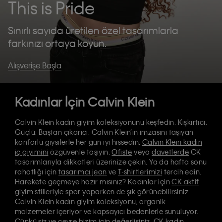
This is Pride
Sınırlı sayıda üretilen özel tasarımlarla
farkınızı ortaya koyun.
Alışverişe Başla
Kadınlar İçin Calvin Klein
Calvin Klein kadın giyim koleksiyonunu keşfedin. Kışkırtıcı.
Güçlü. Baştan çıkarıcı. Calvin Klein’ın imzasını taşıyan
konforlu giysilerle her gün iyi hissedin.
Calvin Klein kadın
iç giyimini
özgüvenle taşıyın.
Ofiste
veya
davetlerde
CK
tasarımlarıyla dikkatleri üzerinize çekin. Ya da hafta sonu
rahatlığı için
tasarımcı jean
ve
T-shirtlerimizi
tercih edin.
Harekete geçmeye hazır mısınız? Kadınlar için
CK aktif
giyim stilleriyle
spor yaparken de şık görünebilirsiniz.
Calvin Klein kadın giyim koleksiyonu, organik
malzemeler içeriyor ve kapsayıcı bedenlerle sunuluyor.
Çünkü siz ve çevre bizim için değerlisiniz. CK kadın