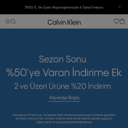
7500 TL Ve Üzeri Alışverişlerinizde 6 Taksit İmkanı