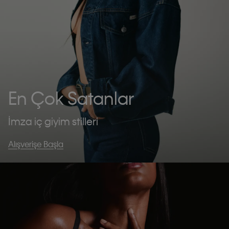
En Çok Satanlar
İmza iç giyim stilleri
Alışverişe Başla