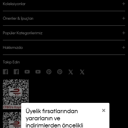
Koleksiyonlar
Öneriler & İpuçları
Popüler Kategorilerimiz
Hakkımızda
Takip Edin
×
Üyelik fırsatlarından
yararlanın ve
indirimlerden öncelikli