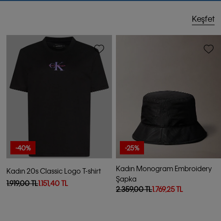
Keşfet
-40%
-25%
Kadın Monogram Embroidery
Kadın 20s Classic Logo T-shirt
Şapka
1.919,00 TL
1.151,40 TL
2.359,00 TL
1.769,25 TL