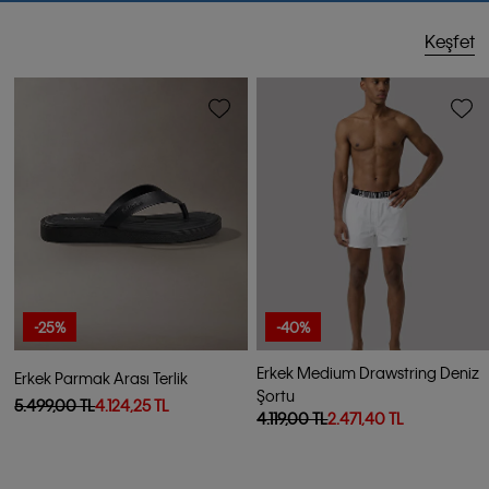
Keşfet
-25%
-40%
Erkek Medium Drawstring Deniz
Erkek Parmak Arası Terlik
Şortu
5.499,00 TL
4.124,25 TL
4.119,00 TL
2.471,40 TL