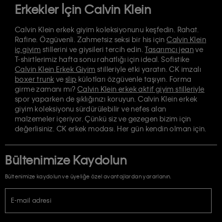
Erkekler İçin Calvin Klein
Calvin Klein erkek giyim koleksiyonunu keşfedin. Rahat.
Rafine. Özgüvenli. Zahmetsiz seksi bir his için
Calvin Klein
iç giyim
stillerini ve giysileri tercih edin.
Tasarımcı jean
ve
T-shirtlerimiz hafta sonu rahatlığı için ideal. Sofistike
Calvin Klein Erkek Giyim
stilleriyle etki yaratın. CK imzalı
boxer trunk
ve
slip
külotları özgüvenle taşıyın. Forma
girme zamanı mı?
Calvin Klein erkek aktif giyim stilleriyle
spor yaparken de şıklığınızı koruyun. Calvin Klein erkek
giyim koleksiyonu sürdürülebilir ve nefes alan
malzemeler içeriyor. Çünkü siz ve gezegen bizim için
değerlisiniz. CK erkek modası. Her gün kendin olman için.
Bültenimize Kaydolun
Bültenimize kaydolun ve üyeliğe özel avantajlardan yararlanın.
E-mail adresi