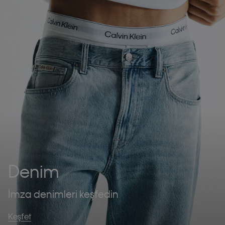
Denim
İmza denimleri keşfedin
Keşfet