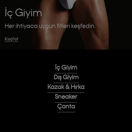
İç Giyim
Her ihtiyaca uygun fitleri keşfedin.
Keşfet
İç Giyim
Dış Giyim
Kazak & Hırka
Sneaker
Çanta