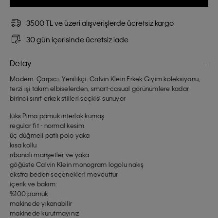
3500 TL ve üzeri alışverişlerde ücretsiz kargo
30 gün içerisinde ücretsiz iade
Detay
Modern. Çarpıcı. Yenilikçi. Calvin Klein Erkek Giyim koleksiyonu,
terzi işi takım elbiselerden, smart-casual görünümlere kadar
birinci sınıf erkek stilleri seçkisi sunuyor
lüks Pima pamuk interlok kumaş
regular fit - normal kesim
üç düğmeli patlı polo yaka
kısa kollu
ribanalı manşetler ve yaka
göğüste Calvin Klein monogram logolu nakış
ekstra beden seçenekleri mevcuttur
içerik ve bakım:
%100 pamuk
makinede yıkanabilir
makinede kurutmayınız