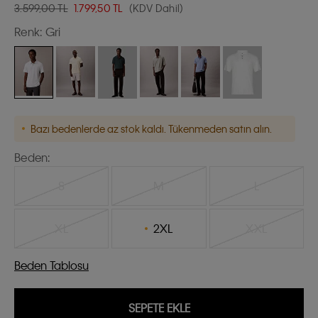
3.599,00 TL
1.799,50
TL
(KDV Dahil)
Renk:
Gri
Bazı bedenlerde az stok kaldı. Tükenmeden satın alın.
Beden:
S
M
L
XL
2XL
XXL
Beden Tablosu
SEPETE EKLE