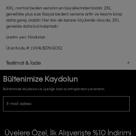
XXL, normal beden serisinin en büyüklerinden biridir. 2XL,
genellikle plus size (büyük beden) serisine aittir ve kesimi biraz
daha geniş olabilir. Her ikisi de benzer ölçülerde olsa da, 2XL
genelde daha bol kalıptadır.
üretim yeri: Hindistan
Ürün Kodu #: LV04LB276GCIQ
Teslimat & İade
Bültenimize Kaydolun
Bültenimize kaydolun ve üyeliğe özel avantajlardan yararlanın.
E-mail adresi
TİCARİ ELEKTRONİK İLETİ GÖNDERİLMESİ HUSUSUNDA KİŞİSEL VERİLERİN
İŞLENMESİ HAKKINDA AÇIK RIZA VE ONAY METNİ
Üyelere Özel, İlk Alışverişte %10 İndirimi
E-Bülten