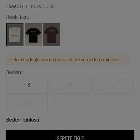
1.569,00
TL
(KDV Dahil)
Renk:
Ekru
Bazı bedenlerde az stok kaldı. Tükenmeden satın alın.
Beden:
S
M
L
XL
Beden Tablosu
SEPETE EKLE