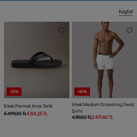
Keşfet
-25%
-40%
Erkek Medium Drawstring Deniz
Erkek Parmak Arası Terlik
Şortu
5.499,00 TL
4.124,25 TL
4.119,00 TL
2.471,40 TL