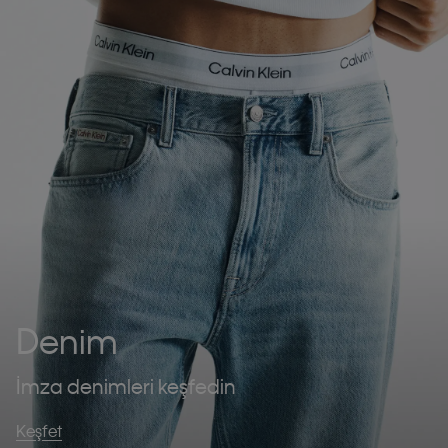
Denim
İmza denimleri keşfedin
Keşfet