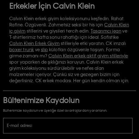
Erkekler İçin Calvin Klein
Calvin Klein erkek giyim koleksiyonunu keşfedin. Rahat.
Rafine. Özgüvenli. Zahmetsiz seksi bir his için
Calvin Klein
iç giyim
stillerini ve giysileri tercih edin.
Tasarımcı jean
ve
T-shirtlerimiz hafta sonu rahatlığı için ideal. Sofistike
Calvin Klein Erkek Giyim
stilleriyle etki yaratın. CK imzalı
boxer trunk
ve
slip
külotları özgüvenle taşıyın. Forma
girme zamanı mı?
Calvin Klein erkek aktif giyim stilleriyle
spor yaparken de şıklığınızı koruyun. Calvin Klein erkek
giyim koleksiyonu sürdürülebilir ve nefes alan
malzemeler içeriyor. Çünkü siz ve gezegen bizim için
değerlisiniz. CK erkek modası. Her gün kendin olman için.
Bültenimize Kaydolun
Bültenimize kaydolun ve üyeliğe özel avantajlardan yararlanın.
E-mail adresi