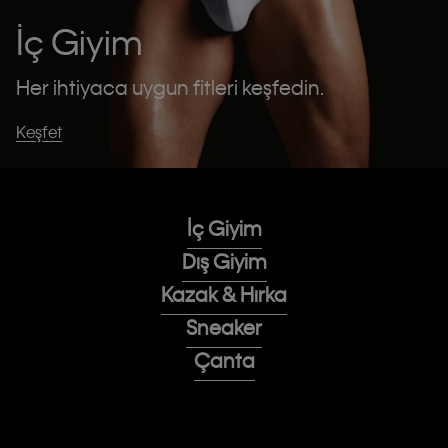
İç Giyim
Her ihtiyaca uygun fitleri keşfedin.
Keşfet
İç Giyim
Dış Giyim
Kazak & Hırka
Sneaker
Çanta