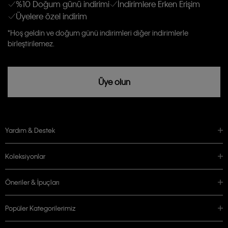
Kişiye özel ticari elektronik iletilerini almak için
Açık Onay
veriyorum.
%10 Doğum günü indirimi
İndirimlere Erken Erişim
Üyelere özel indirim
Aydınlatma Metni’ni
okuduğumu kabul ediyorum.
Calvin Klein tarafından kişisel verilerimin yurtdışına aktarılmasına açık
*Hoş geldin ve doğum günü indirimleri diğer indirimlerle
rızam vardır
birleştirilemez.
Üye olun
Yardım & Destek
Koleksiyonlar
Öneriler & İpuçları
Popüler Kategorilerimiz