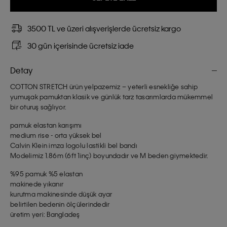
3500 TL ve üzeri alışverişlerde ücretsiz kargo
30 gün içerisinde ücretsiz iade
Detay
COTTON STRETCH ürün yelpazemiz – yeterli esnekliğe sahip
yumuşak pamuktan klasik ve günlük tarz tasarımlarda mükemmel
bir oturuş sağlıyor.
pamuk elastan karışımı
medium rise - orta yüksek bel
Calvin Klein imza logolu lastikli bel bandı
Modelimiz 1.86m (6ft 1inç) boyundadır ve M beden giymektedir.
%95 pamuk %5 elastan
makinede yıkanır
kurutma makinesinde düşük ayar
belirtilen bedenin ölçülerindedir
üretim yeri: Bangladeş