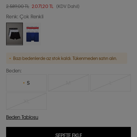
2.589,00 TL
2.071,20
TL
(KDV Dahil)
Renk:
Çok Renkli
Bazı bedenlerde az stok kaldı. Tükenmeden satın alın.
Beden:
S
M
L
XL
Beden Tablosu
SEPETE EKLE