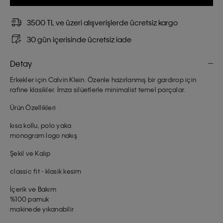
3500 TL ve üzeri alışverişlerde ücretsiz kargo
30 gün içerisinde ücretsiz iade
Detay
Erkekler için Calvin Klein. Özenle hazırlanmış bir gardırop için
rafine klasikler. İmza silüetlerle minimalist temel parçalar.
Ürün Özellikleri
kısa kollu, polo yaka
monogram logo nakış
Şekil ve Kalıp
classic fit - klasik kesim
İçerik ve Bakım
%100 pamuk
makinede yıkanabilir