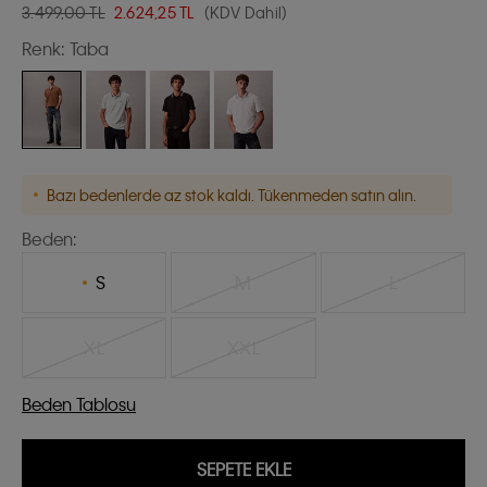
3.499,00 TL
2.624,25
TL
(KDV Dahil)
Renk:
Taba
Bazı bedenlerde az stok kaldı. Tükenmeden satın alın.
Beden:
S
M
L
XL
XXL
Beden Tablosu
SEPETE EKLE