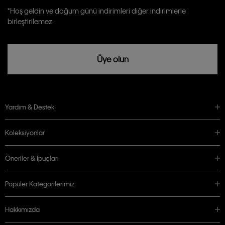
Calvin Klein tarafından kişisel verilerimin yurtdışına aktarılmasına açık
*Hoş geldin ve doğum günü indirimleri diğer indirimlerle
rızam vardır
birleştirilemez.
Üye olun
Yardım & Destek
Koleksiyonlar
Öneriler & İpuçları
Popüler Kategorilerimiz
Hakkımızda