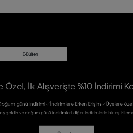
E-Bülten
RİLERİN İŞLENMESİ HAKKINDA AÇIK
 Özel, İlk Alışverişte %10 İndirimi K
na gönderileceğinin ve güncel ürün,
re haberdar edilip, kişisel verilerimin
Doğum günü indirimi
İndirimlere Erken Erişim
Üyelere özel
oş geldin ve doğum günü indirimleri diğer indirimlerle birleştirilem
rızam vardır