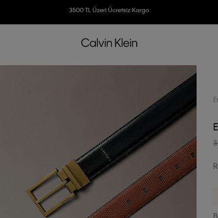
Ücretsiz İade
3500 TL Üzeri Ücretsiz Kargo
7500 TL Ve Üzeri Alışverişlerinizde 6 Taksit İmkanı
E
E
3
R
B