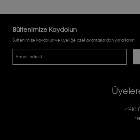
Bültenimize Kaydolun
Bültenimize kaydolun ve üyeliğe özel avantajlardan yararlanın.
E-mail adresi
TİCARİ ELEKTRONİK İLETİ GÖNDERİLMESİ HUSUSUNDA KİŞİSEL VE
RIZA VE ONAY METNİ
Üyelere
Calvin Klein e-bültenine abone olarak, kişisel verilerimin Calvin Klein tarafı
kampanyalarla alakalı her türlü iletişim yoluyla; E-mail ve SMS dahil olmak üze
%10 
Erkek
Kadın
Çocuk
işleneceğini anlıyor ve kabul ediyorum.
*H
Kişiye özel ticari elektronik iletilerini almak için
Açık Onay
veriyorum.
Aydınlatma Metni’ni
okuduğumu kabul ediyorum.
Calvin Klein tarafından kişisel verilerimin yurtdışına aktarılmasına açık 