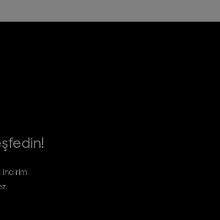
eşfedin!
 indirim
ez.