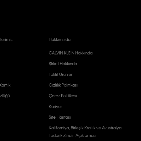
lerimiz
Hakkımızda
CALVIN KLEIN Hakkında
Şirket Hakkında
Taklit Ürünler
artlık
Gizlilik Politikası
zlüğü
Çerez Politikası
Kariyer
Site Haritasi
Kaliforniya, Birleşik Krallık ve Avustralya
Tedarik Zinciri Açıklaması