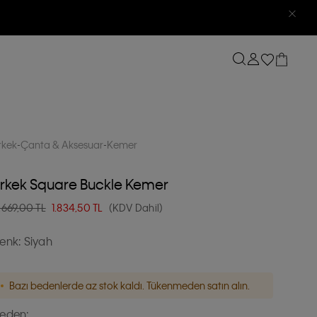
rkek
Çanta & Aksesuar
Kemer
rkek Square Buckle Kemer
.669,00 TL
1.834,50
TL
(KDV Dahil)
enk:
Siyah
Bazı bedenlerde az stok kaldı. Tükenmeden satın alın.
eden: