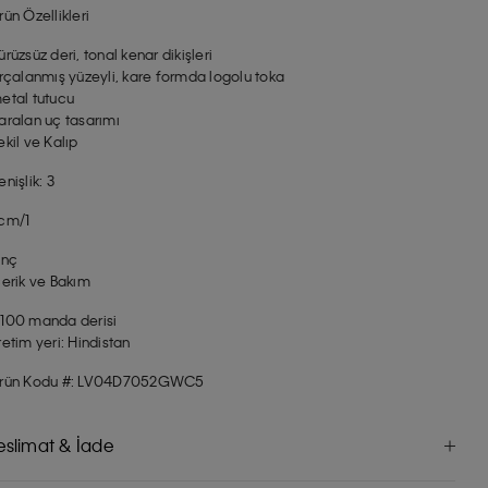
rün Özellikleri
ürüzsüz deri, tonal kenar dikişleri
ırçalanmış yüzeyli, kare formda logolu toka
etal tutucu
aralan uç tasarımı
ekil ve Kalıp
enişlik: 3
cm/1
inç
çerik ve Bakım
100 manda derisi
retim yeri: Hindistan
rün Kodu #: LV04D7052GWC5
eslimat & İade