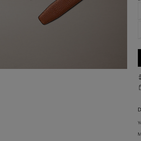
D
Y
M