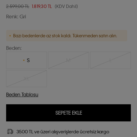
2.599,00 TL
1.819,30
TL
(KDV Dahil)
Renk:
Gri
Bazı bedenlerde az stok kaldı. Tükenmeden satın alın.
Beden:
S
M
L
XL
Beden Tablosu
SEPETE EKLE
3500 TL ve üzeri alışverişlerde ücretsiz kargo