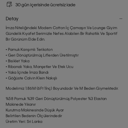
30 gün içerisinde ücretsiz iade
Detay
İmza Niteliğindeki Modern Cotton İç Çamaşırı Ve Lounge Giyim
Gündelik Kıyafet Serimizle Nefes Alabilen Bir Rahatlık Ve Sportif
Bir Görünüm Elde Edin.
• Pamuk Karışımlı Terikoton
• Geri Dönüştürülmüş Liflerden Üretilmiştir
• Bisiklet Yaka
• Ribanalı Yaka, Manşetler Ve Etek Ucu
• Yaka İçinde İmza Bandı
• Göğüste Calvin Klein Nakışlı
Modelimiz 1.86M (6Ft 1İnç) Boyundadır Ve M Beden Giymektedir.
%58 Pamuk %39 Geri Dönüştürülmüş Polyester %3 Elastan
Makinede Yıkanır
Kurutma Makinesinde Düşük Ayar
Belirtilen Bedenin Ölçülerindedir
Üretim Yeri: Sri Lanka